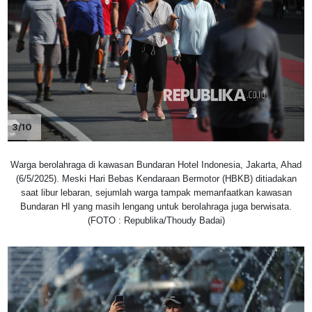
3/10
Warga berolahraga di kawasan Bundaran Hotel Indonesia, Jakarta, Ahad
(6/5/2025). Meski Hari Bebas Kendaraan Bermotor (HBKB) ditiadakan
saat libur lebaran, sejumlah warga tampak memanfaatkan kawasan
Bundaran HI yang masih lengang untuk berolahraga juga berwisata.
(FOTO : Republika/Thoudy Badai)