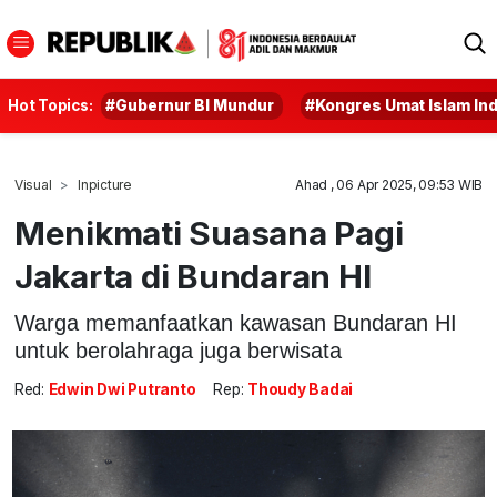
Hot Topics:
#Gubernur BI Mundur
#Kongres Umat Islam In
Visual
Inpicture
Ahad , 06 Apr 2025, 09:53 WIB
Menikmati Suasana Pagi
Jakarta di Bundaran HI
Warga memanfaatkan kawasan Bundaran HI
untuk berolahraga juga berwisata
Red:
Edwin Dwi Putranto
Rep:
Thoudy Badai