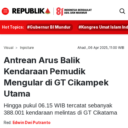
Hot Topics:
#Gubernur BI Mundur
#Kongres Umat Islam In
Visual
Inpicture
Ahad , 06 Apr 2025, 11:00 WIB
Antrean Arus Balik
Kendaraan Pemudik
Mengular di GT Cikampek
Utama
Hingga pukul 06.15 WIB tercatat sebanyak
388.001 kendaraan melintas di GT Cikatama
Red:
Edwin Dwi Putranto