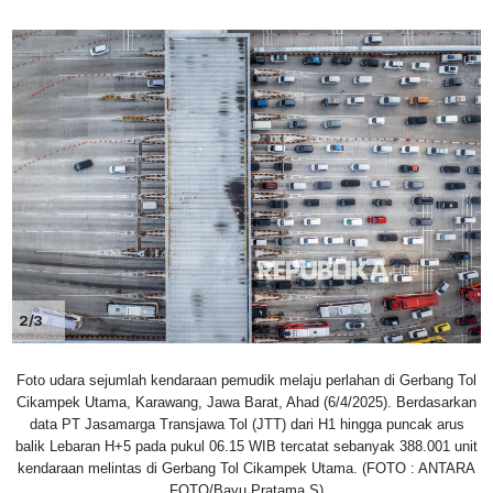
2/3
Foto udara sejumlah kendaraan pemudik melaju perlahan di Gerbang Tol
Cikampek Utama, Karawang, Jawa Barat, Ahad (6/4/2025). Berdasarkan
data PT Jasamarga Transjawa Tol (JTT) dari H1 hingga puncak arus
balik Lebaran H+5 pada pukul 06.15 WIB tercatat sebanyak 388.001 unit
kendaraan melintas di Gerbang Tol Cikampek Utama. (FOTO : ANTARA
FOTO/Bayu Pratama S)