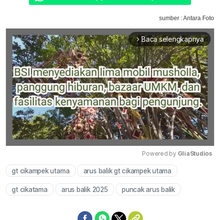
sumber : Antara Foto
Baca selengkapnya
arrow_forward_ios
Powered by 
GliaStudios
gt cikampek utama
arus balik gt cikampek utama
Mute
gt cikatama
arus balik 2025
puncak arus balik