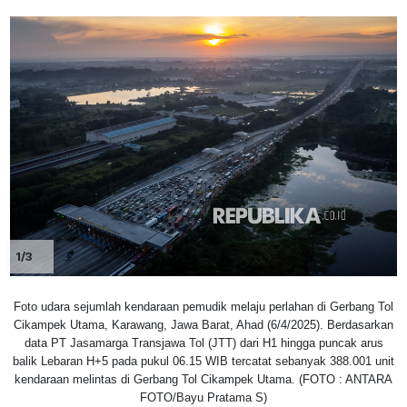
1/3
Foto udara sejumlah kendaraan pemudik melaju perlahan di Gerbang Tol
Cikampek Utama, Karawang, Jawa Barat, Ahad (6/4/2025). Berdasarkan
data PT Jasamarga Transjawa Tol (JTT) dari H1 hingga puncak arus
balik Lebaran H+5 pada pukul 06.15 WIB tercatat sebanyak 388.001 unit
kendaraan melintas di Gerbang Tol Cikampek Utama. (FOTO : ANTARA
FOTO/Bayu Pratama S)