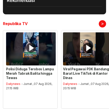
Rekomendasi
>
Republika TV
Polisi Diduga Terobos Lampu
Viral Pegawai P3K Bandung
Merah Tabrak Balita hingga
Barat Live TikTok di Kantor
Tewas
Dinas
Dailynews
- Jumat , 07 Aug 2026,
Dailynews
- Jumat , 07 Aug 2026
21:15 WIB
20:15 WIB