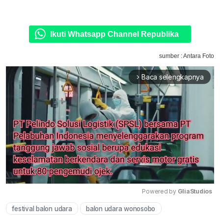
Ikuti Whatsapp Channel Republika
sumber : Antara Foto
Baca selengkapnya
arrow_forward_ios
Powered by 
GliaStudios
festival balon udara
balon udara wonosobo
Mute