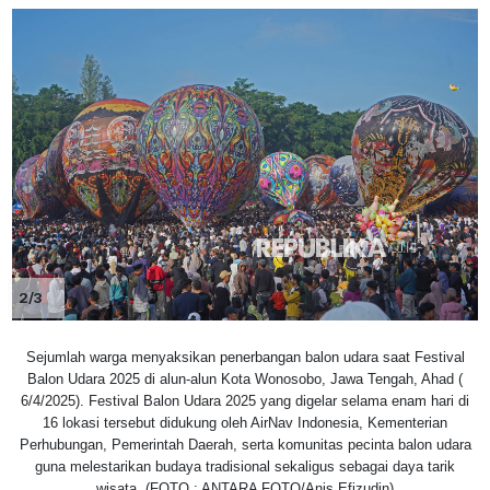
2/3
Sejumlah warga menyaksikan penerbangan balon udara saat Festival
Balon Udara 2025 di alun-alun Kota Wonosobo, Jawa Tengah, Ahad (
6/4/2025). Festival Balon Udara 2025 yang digelar selama enam hari di
16 lokasi tersebut didukung oleh AirNav Indonesia, Kementerian
Perhubungan, Pemerintah Daerah, serta komunitas pecinta balon udara
guna melestarikan budaya tradisional sekaligus sebagai daya tarik
wisata. (FOTO : ANTARA FOTO/Anis Efizudin)