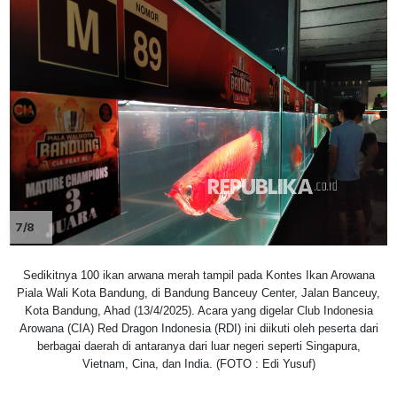
7/8
Sedikitnya 100 ikan arwana merah tampil pada Kontes Ikan Arowana
Piala Wali Kota Bandung, di Bandung Banceuy Center, Jalan Banceuy,
Kota Bandung, Ahad (13/4/2025). Acara yang digelar Club Indonesia
Arowana (CIA) Red Dragon Indonesia (RDI) ini diikuti oleh peserta dari
berbagai daerah di antaranya dari luar negeri seperti Singapura,
Vietnam, Cina, dan India. (FOTO : Edi Yusuf)