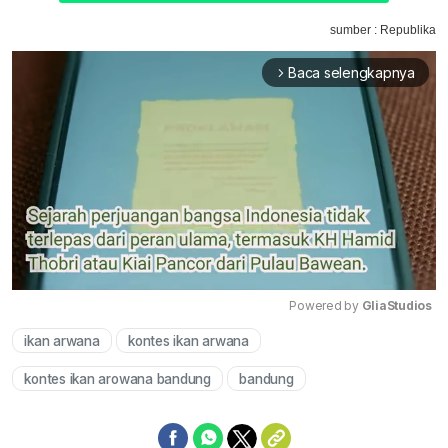
sumber : Republika
Baca selengkapnya
arrow_forward_ios
Powered by 
GliaStudios
ikan arwana
kontes ikan arwana
Mute
kontes ikan arowana bandung
bandung