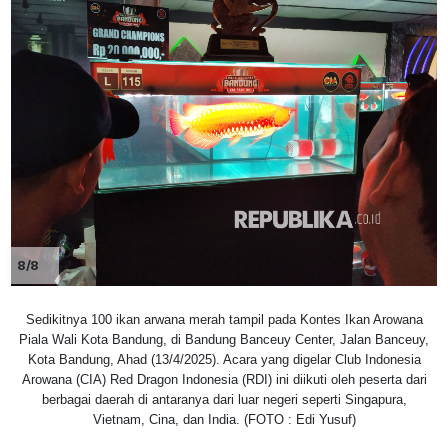
8/8
Sedikitnya 100 ikan arwana merah tampil pada Kontes Ikan Arowana
Piala Wali Kota Bandung, di Bandung Banceuy Center, Jalan Banceuy,
Kota Bandung, Ahad (13/4/2025). Acara yang digelar Club Indonesia
Arowana (CIA) Red Dragon Indonesia (RDI) ini diikuti oleh peserta dari
berbagai daerah di antaranya dari luar negeri seperti Singapura,
Vietnam, Cina, dan India. (FOTO : Edi Yusuf)