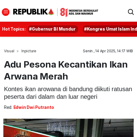
Hot Topics:
#Gubernur BI Mundur
#Kongres Umat Islam In
Visual
Inpicture
Senin , 14 Apr 2025, 14:17 WIB
Adu Pesona Kecantikan Ikan
Arwana Merah
Kontes ikan arowana di bandung diikuti ratusan
peserta dari dalam dan luar negeri
Red:
Edwin Dwi Putranto