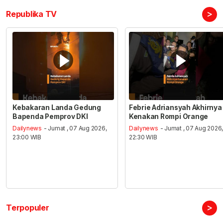
>
Republika TV
Kebakaran Landa Gedung
Febrie Adriansyah Akhirnya
Bapenda Pemprov DKI
Kenakan Rompi Orange
Dailynews
- Jumat , 07 Aug 2026,
Dailynews
- Jumat , 07 Aug 2026
23:00 WIB
22:30 WIB
>
Terpopuler