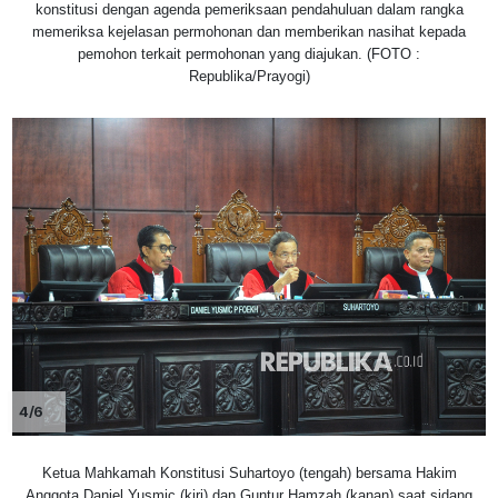
konstitusi dengan agenda pemeriksaan pendahuluan dalam rangka
memeriksa kejelasan permohonan dan memberikan nasihat kepada
pemohon terkait permohonan yang diajukan. (FOTO :
Republika/Prayogi)
4/6
Ketua Mahkamah Konstitusi Suhartoyo (tengah) bersama Hakim
Anggota Daniel Yusmic (kiri) dan Guntur Hamzah (kanan) saat sidang