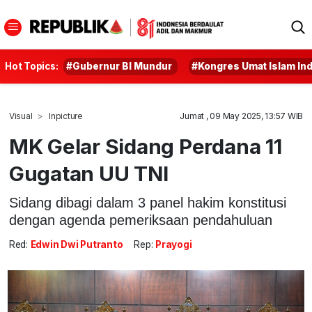
Hot Topics:
#Gubernur BI Mundur
#Kongres Umat Islam In
Visual
Inpicture
Jumat , 09 May 2025, 13:57 WIB
MK Gelar Sidang Perdana 11
Gugatan UU TNI
Sidang dibagi dalam 3 panel hakim konstitusi
dengan agenda pemeriksaan pendahuluan
Red:
Edwin Dwi Putranto
Rep:
Prayogi