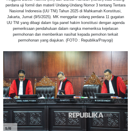
perdana uji formil dan materil Undang-Undang Nomor 3 tentang Tentara
Nasional Indonesia (UU TNI) Tahun 2025 di Mahkamah Konstitusi,
Jakarta, Jumat (9/5/2025). MK menggelar sidang perdana 11 gugatan
UU TNI yang dibagi dalam tiga panel hakim konstitusi dengan agenda
pemeriksaan pendahuluan dalam rangka memeriksa kejelasan
permohonan dan memberikan nasihat kepada pemohon terkait
permohonan yang diajukan. (FOTO : Republika/Prayogi)
5/6