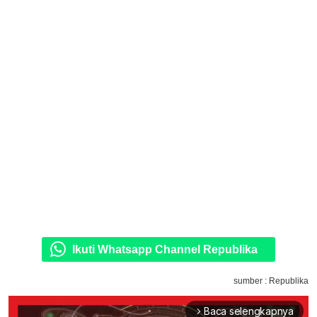
Ikuti Whatsapp Channel Republika
sumber : Republika
Baca selengkapnya
arrow_forward_ios