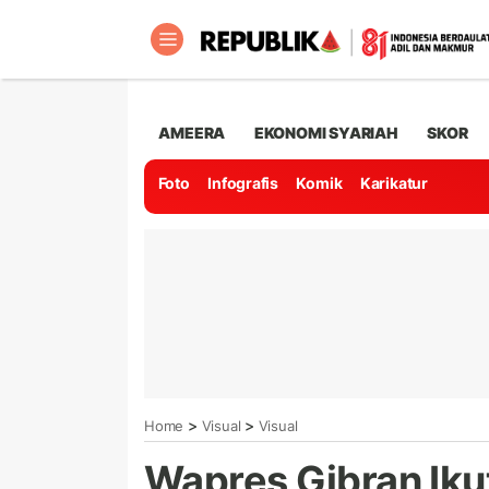
AMEERA
EKONOMI SYARIAH
SKOR
Foto
Infografis
Komik
Karikatur
>
>
Home
Visual
Visual
Wapres Gibran Ik