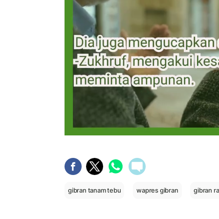
gibran tanam tebu
wapres gibran
gibran r