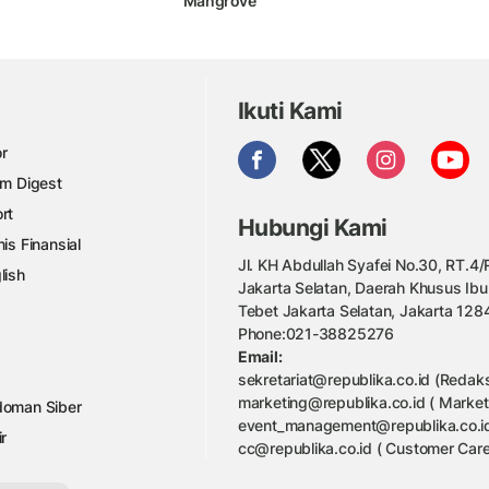
Mangrove
Ikuti Kami
r
am Digest
rt
Hubungi Kami
nis Finansial
Jl. KH Abdullah Syafei No.30, RT.4/R
lish
Jakarta Selatan, Daerah Khusus Ibu
Tebet Jakarta Selatan, Jakarta 128
Phone:021-38825276
Email:
sekretariat@republika.co.id (Redaks
marketing@republika.co.id ( Market
oman Siber
event_management@republika.co.id
ir
cc@republika.co.id ( Customer Care