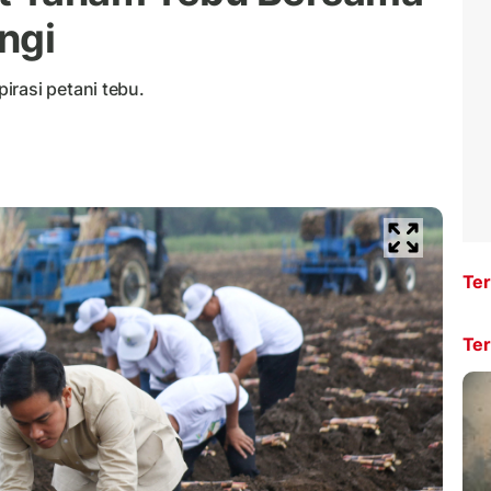
ngi
irasi petani tebu.
Ter
Ter