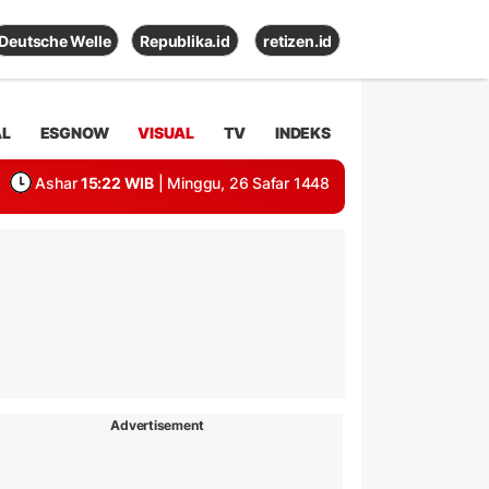
Deutsche Welle
Republika.id
retizen.id
AL
ESGNOW
VISUAL
TV
INDEKS
Ashar
15:22 WIB
| Minggu, 26 Safar 1448
Advertisement