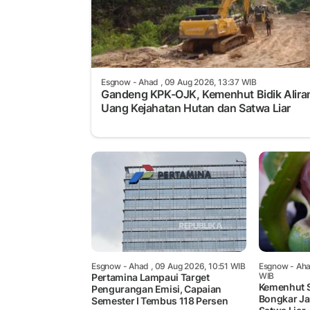
Esgnow
- Ahad , 09 Aug 2026, 13:37 WIB
Gandeng KPK-OJK, Kemenhut Bidik Alira
Uang Kejahatan Hutan dan Satwa Liar
Esgnow
- Ahad , 09 Aug 2026, 10:51 WIB
Esgnow
- Aha
WIB
Pertamina Lampaui Target
Kemenhut S
Pengurangan Emisi, Capaian
Bongkar Ja
Semester I Tembus 118 Persen