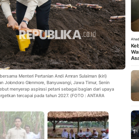
Ahad
Keb
War
As
bersama Menteri Pertanian Andi Amran Sulaiman (kiri)
an Jolondoro Glenmore, Banyuwangi, Jawa Timur, Senin
ebut menyerap aspirasi petani sebagai bagian dari upaya
rgetkan tercapai pada tahun 2027. (FOTO : ANTARA