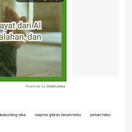
Powered by 
GliaStudios
Mute
akabuming raka
wapres gibran tanam tebu
petani tebu