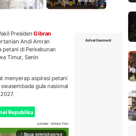
kil Presiden
Gibran
Advertisement
ertanian Andi Amran
 petani di Perkebunan
wa Timur, Senin
t menyerap aspirasi petani
n swasembada gula nasional
 2027.
nel Republika
sumber : Antara Foto
Baca selengkapnya
arrow_forward_ios