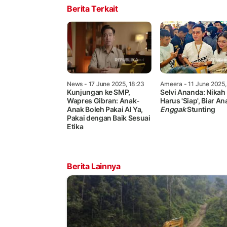
Berita Terkait
News
- 17 June 2025, 18:23
Ameera
- 11 June 2025,
Kunjungan ke SMP,
Selvi Ananda: Nikah 
Wapres Gibran: Anak-
Harus 'Siap', Biar An
Anak Boleh Pakai AI Ya,
Enggak
Stunting
Pakai dengan Baik Sesuai
Etika
Berita Lainnya