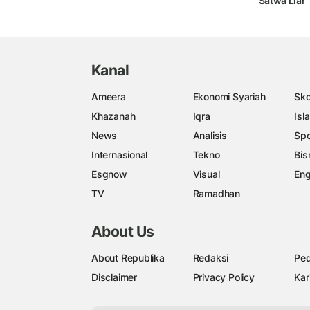
Satwa Liar
Kanal
Ameera
Ekonomi Syariah
Sko
Khazanah
Iqra
Isl
News
Analisis
Spo
Internasional
Tekno
Bis
Esgnow
Visual
Eng
TV
Ramadhan
About Us
About Republika
Redaksi
Ped
Disclaimer
Privacy Policy
Kar