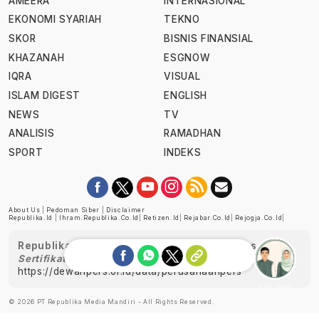
AMEERA
INTERNASIONAL
EKONOMI SYARIAH
TEKNO
SKOR
BISNIS FINANSIAL
KHAZANAH
ESGNOW
IQRA
VISUAL
ISLAM DIGEST
ENGLISH
NEWS
TV
ANALISIS
RAMADHAN
SPORT
INDEKS
About Us
|
Pedoman Siber
|
Disclaimer
Republika.id
|
Ihram.republika.co.id
|
Retizen.id
|
Rejabar.co.id
|
Rejogja.co.id
|
Republika telah diverifikasi oleh Dewan Pers
Sertifikat Nomor 1058/DP-Verifikasi/K/XII/2022
https://dewanpers.or.id/data/perusahaanpers
Ask me!
© 2026 PT Republika Media Mandiri - All Rights Reserved.