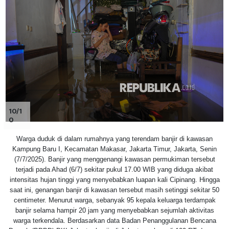
10/1
0
Warga duduk di dalam rumahnya yang terendam banjir di kawasan
Kampung Baru I, Kecamatan Makasar, Jakarta Timur, Jakarta, Senin
(7/7/2025). Banjir yang menggenangi kawasan permukiman tersebut
terjadi pada Ahad (6/7) sekitar pukul 17.00 WIB yang diduga akibat
intensitas hujan tinggi yang menyebabkan luapan kali Cipinang. Hingga
saat ini, genangan banjir di kawasan tersebut masih setinggi sekitar 50
centimeter. Menurut warga, sebanyak 95 kepala keluarga terdampak
banjir selama hampir 20 jam yang menyebabkan sejumlah aktivitas
warga terkendala. Berdasarkan data Badan Penanggulanan Bencana