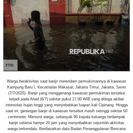
7/10
Warga beraktivitas saat banjir merendam permukimannya di kawasan
Kampung Baru I, Kecamatan Makasar, Jakarta Timur, Jakarta, Senin
(7/7/2025). Banjir yang menggenangi kawasan permukiman tersebut
terjadi pada Ahad (6/7) sekitar pukul 17.00 WIB yang diduga akibat
intensitas hujan tinggi yang menyebabkan luapan kali Cipinang. Hingga
saat ini, genangan banjir di kawasan tersebut masih setinggi sekitar 50
centimeter. Menurut warga, sebanyak 95 kepala keluarga terdampak
banjir selama hampir 20 jam yang menyebabkan sejumlah aktivitas
warga terkendala. Berdasarkan data Badan Penanggulanan Bencana