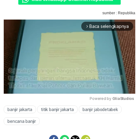
sumber : Republika
Baca selengkapnya
arrow_forward_ios
Powered by 
GliaStudios
banjir jakarta
titik banjir jakarta
banjir jabodetabek
Mute
bencana banjir