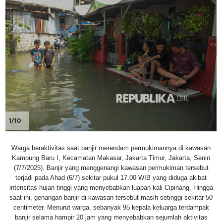
1/10
Warga beraktivitas saat banjir merendam permukimannya di kawasan
Kampung Baru I, Kecamatan Makasar, Jakarta Timur, Jakarta, Senin
(7/7/2025). Banjir yang menggenangi kawasan permukiman tersebut
terjadi pada Ahad (6/7) sekitar pukul 17.00 WIB yang diduga akibat
intensitas hujan tinggi yang menyebabkan luapan kali Cipinang. Hingga
saat ini, genangan banjir di kawasan tersebut masih setinggi sekitar 50
centimeter. Menurut warga, sebanyak 95 kepala keluarga terdampak
banjir selama hampir 20 jam yang menyebabkan sejumlah aktivitas