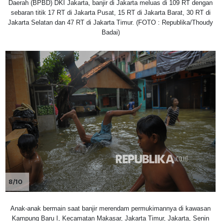
Daerah (BPBD) DKI Jakarta, banjir di Jakarta meluas di 109 RT dengan
sebaran titik 17 RT di Jakarta Pusat, 15 RT di Jakarta Barat, 30 RT di
Jakarta Selatan dan 47 RT di Jakarta Timur. (FOTO : Republika/Thoudy
Badai)
8/10
Anak-anak bermain saat banjir merendam permukimannya di kawasan
Kampung Baru I, Kecamatan Makasar, Jakarta Timur, Jakarta, Senin