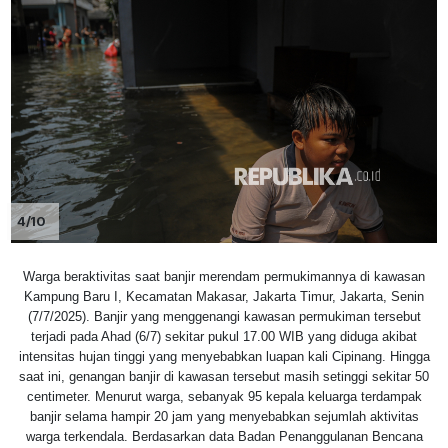
4/10
Warga beraktivitas saat banjir merendam permukimannya di kawasan
Kampung Baru I, Kecamatan Makasar, Jakarta Timur, Jakarta, Senin
(7/7/2025). Banjir yang menggenangi kawasan permukiman tersebut
terjadi pada Ahad (6/7) sekitar pukul 17.00 WIB yang diduga akibat
intensitas hujan tinggi yang menyebabkan luapan kali Cipinang. Hingga
saat ini, genangan banjir di kawasan tersebut masih setinggi sekitar 50
centimeter. Menurut warga, sebanyak 95 kepala keluarga terdampak
banjir selama hampir 20 jam yang menyebabkan sejumlah aktivitas
warga terkendala. Berdasarkan data Badan Penanggulanan Bencana