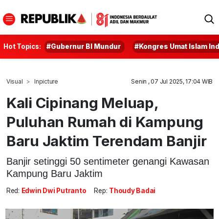
Hot Topics:
#Gubernur BI Mundur
#Kongres Umat Islam In
Visual
Inpicture
Senin , 07 Jul 2025, 17:04 WIB
Kali Cipinang Meluap,
Puluhan Rumah di Kampung
Baru Jaktim Terendam Banjir
Banjir setinggi 50 sentimeter genangi Kawasan
Kampung Baru Jaktim
Red:
Edwin Dwi Putranto
Rep:
Thoudy Badai