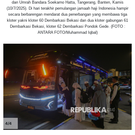
dan Umrah Bandara Soekarno Hatta, Tangerang, Banten, Kamis
(10/7/2025). Di hari terakhir pemulangan jamaah haji Indonesia hampir
secara berbarengan mendarat dua penerbangan yang membawa tiga
kloter yakni kloter 60 Dembarkasi Bekasi dan dua kloter gabungan 61
Dembarkasi Bekasi, kloter 62 Dembarkasi Pondok Gede. (FOTO :
ANTARA FOTO/Muhammad Iqbal)
4/4