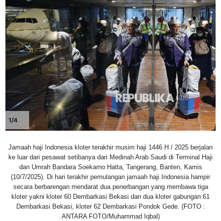
1/4
Jamaah haji Indonesia kloter terakhir musim haji 1446 H / 2025 berjalan
ke luar dari pesawat setibanya dari Medinah Arab Saudi di Terminal Haji
dan Umrah Bandara Soekarno Hatta, Tangerang, Banten, Kamis
(10/7/2025). Di hari terakhir pemulangan jamaah haji Indonesia hampir
secara berbarengan mendarat dua penerbangan yang membawa tiga
kloter yakni kloter 60 Dembarkasi Bekasi dan dua kloter gabungan 61
Dembarkasi Bekasi, kloter 62 Dembarkasi Pondok Gede. (FOTO :
ANTARA FOTO/Muhammad Iqbal)