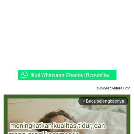
Ikuti Whatsapp Channel Republika
sumber : Antara Foto
Baca selengkapnya
arrow_forward_ios