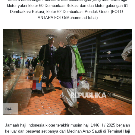
kloter yakni kloter 60 Dembarkasi Bekasi dan dua kloter gabungan 61
Dembarkasi Bekasi, kloter 62 Dembarkasi Pondok Gede. (FOTO :
ANTARA FOTO/Muhammad Iqbal)
3/4
Jamaah haji Indonesia kloter terakhir musim haji 1446 H / 2025 berjalan
ke luar dari pesawat setibanya dari Medinah Arab Saudi di Terminal Haji