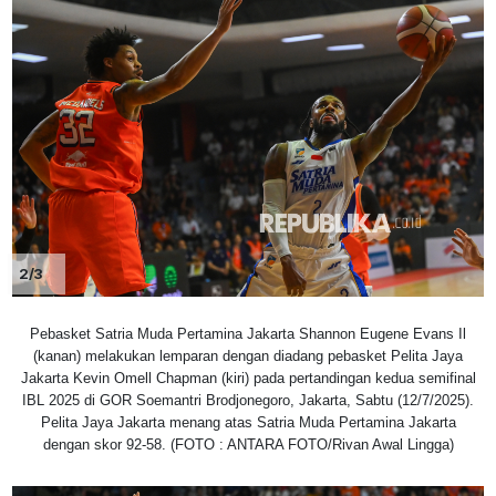
2/3
Pebasket Satria Muda Pertamina Jakarta Shannon Eugene Evans Il
(kanan) melakukan lemparan dengan diadang pebasket Pelita Jaya
Jakarta Kevin Omell Chapman (kiri) pada pertandingan kedua semifinal
IBL 2025 di GOR Soemantri Brodjonegoro, Jakarta, Sabtu (12/7/2025).
Pelita Jaya Jakarta menang atas Satria Muda Pertamina Jakarta
dengan skor 92-58. (FOTO : ANTARA FOTO/Rivan Awal Lingga)