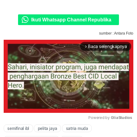
Ikuti Whatsapp Channel Republika
sumber : Antara Foto
Baca selengkapnya
arrow_forward_ios
Powered by 
GliaStudios
semifinal ibl
pelita jaya
satria muda
Mute