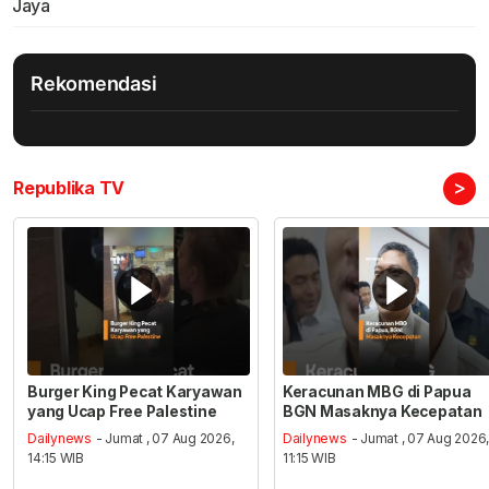
Jaya
Rekomendasi
>
Republika TV
Burger King Pecat Karyawan
Keracunan MBG di Papua
yang Ucap Free Palestine
BGN Masaknya Kecepatan
Dailynews
- Jumat , 07 Aug 2026,
Dailynews
- Jumat , 07 Aug 2026
14:15 WIB
11:15 WIB