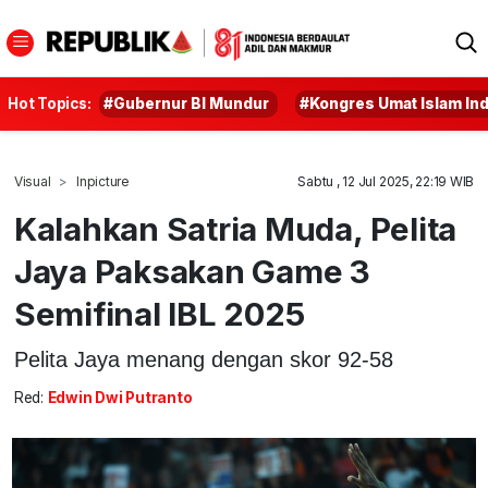
Hot Topics:
#Gubernur BI Mundur
#Kongres Umat Islam In
Visual
Inpicture
Sabtu , 12 Jul 2025, 22:19 WIB
Kalahkan Satria Muda, Pelita
Jaya Paksakan Game 3
Semifinal IBL 2025
Pelita Jaya menang dengan skor 92-58
Red:
Edwin Dwi Putranto