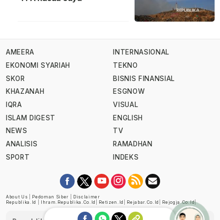
AMEERA
INTERNASIONAL
EKONOMI SYARIAH
TEKNO
SKOR
BISNIS FINANSIAL
KHAZANAH
ESGNOW
IQRA
VISUAL
ISLAM DIGEST
ENGLISH
NEWS
TV
ANALISIS
RAMADHAN
SPORT
INDEKS
About Us
|
Pedoman Siber
|
Disclaimer
Republika.id
|
Ihram.republika.co.id
|
Retizen.id
|
Rejabar.co.id
|
Rejogja.co.id
|