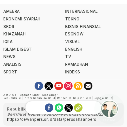
AMEERA
INTERNASIONAL
EKONOMI SYARIAH
TEKNO
SKOR
BISNIS FINANSIAL
KHAZANAH
ESGNOW
IQRA
VISUAL
ISLAM DIGEST
ENGLISH
NEWS
TV
ANALISIS
RAMADHAN
SPORT
INDEKS
About Us
|
Pedoman Siber
|
Disclaimer
Republika.id
|
Ihram.republika.co.id
|
Retizen.id
|
Rejabar.co.id
|
Rejogja.co.id
|
Republika telah diverifikasi oleh Dewan Pers
Sertifikat Nomor 1058/DP-Verifikasi/K/XII/2022
https://dewanpers.or.id/data/perusahaanpers
Ask me!