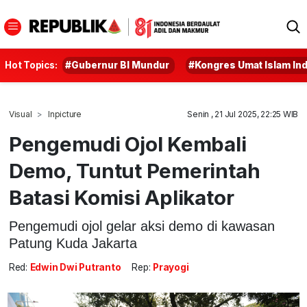
Hot Topics:
#Gubernur BI Mundur
#Kongres Umat Islam In
Visual
Inpicture
Senin , 21 Jul 2025, 22:25 WIB
Pengemudi Ojol Kembali
Demo, Tuntut Pemerintah
Batasi Komisi Aplikator
Pengemudi ojol gelar aksi demo di kawasan
Patung Kuda Jakarta
Red:
Edwin Dwi Putranto
Rep:
Prayogi