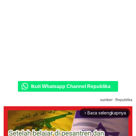
Ikuti Whatsapp Channel Republika
sumber : Republika
Baca selengkapnya
arrow_forward_ios