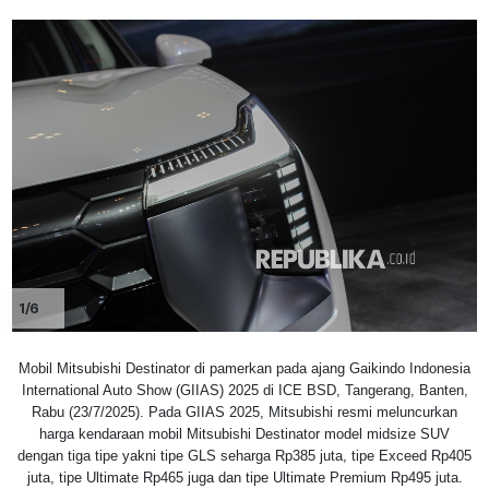
1/6
Mobil Mitsubishi Destinator di pamerkan pada ajang Gaikindo Indonesia
International Auto Show (GIIAS) 2025 di ICE BSD, Tangerang, Banten,
Rabu (23/7/2025). Pada GIIAS 2025, Mitsubishi resmi meluncurkan
harga kendaraan mobil Mitsubishi Destinator model midsize SUV
dengan tiga tipe yakni tipe GLS seharga Rp385 juta, tipe Exceed Rp405
juta, tipe Ultimate Rp465 juga dan tipe Ultimate Premium Rp495 juta.