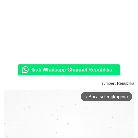
Ikuti Whatsapp Channel Republika
sumber : Republika
Baca selengkapnya
arrow_forward_ios