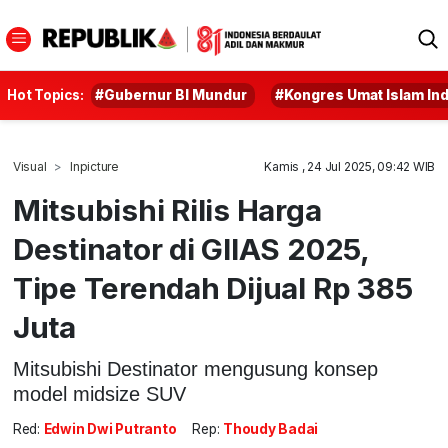
Hot Topics:
#Gubernur BI Mundur
#Kongres Umat Islam In
Visual
Inpicture
Kamis , 24 Jul 2025, 09:42 WIB
Mitsubishi Rilis Harga
Destinator di GIIAS 2025,
Tipe Terendah Dijual Rp 385
Juta
Mitsubishi Destinator mengusung konsep
model midsize SUV
Red:
Edwin Dwi Putranto
Rep:
Thoudy Badai