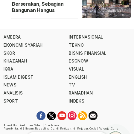
Berserakan, Sebagian
Bangunan Hangus
AMEERA
INTERNASIONAL
EKONOMI SYARIAH
TEKNO
SKOR
BISNIS FINANSIAL
KHAZANAH
ESGNOW
IQRA
VISUAL
ISLAM DIGEST
ENGLISH
NEWS
TV
ANALISIS
RAMADHAN
SPORT
INDEKS
About Us
|
Pedoman Siber
|
Disclaimer
Republika.id
|
Ihram.republika.co.id
|
Retizen.id
|
Rejabar.co.id
|
Rejogja.co.id
|