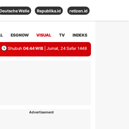
Deutsche Welle
Republika.id
retizen.id
AL
ESGNOW
VISUAL
TV
INDEKS
Shubuh
04:44 WIB
| Jumat, 24 Safar 1448
Advertisement