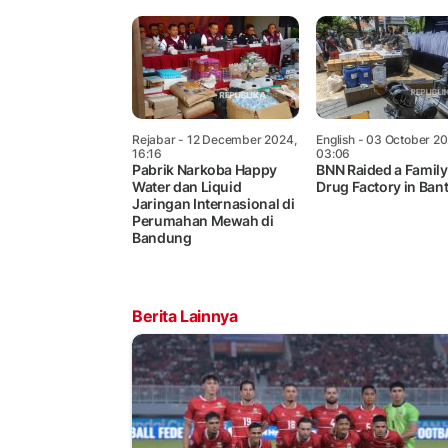
Rejabar
- 12 December 2024,
English
- 03 October 20
16:16
03:06
Pabrik Narkoba Happy
BNN Raided a Famil
Water dan Liquid
Drug Factory in Ban
Jaringan Internasional di
Perumahan Mewah di
Bandung
Berita Lainnya