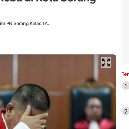
kim PN Serang Kelas 1A.
Ter
1
2