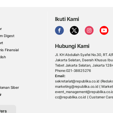
Ikuti Kami
r
am Digest
rt
Hubungi Kami
nis Finansial
Jl. KH Abdullah Syafei No.30, RT.4/R
lish
Jakarta Selatan, Daerah Khusus Ibu
Tebet Jakarta Selatan, Jakarta 128
Phone:021-38825276
Email:
sekretariat@republika.co.id (Redaks
marketing@republika.co.id ( Market
oman Siber
event_management@republika.co.id
ir
cc@republika.co.id ( Customer Care
Pers