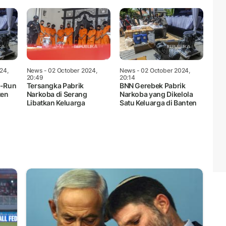
24,
News
- 02 October 2024,
News
- 02 October 2024,
20:49
20:14
y-Run
Tersangka Pabrik
BNN Gerebek Pabrik
ten
Narkoba di Serang
Narkoba yang Dikelola
Libatkan Keluarga
Satu Keluarga di Banten