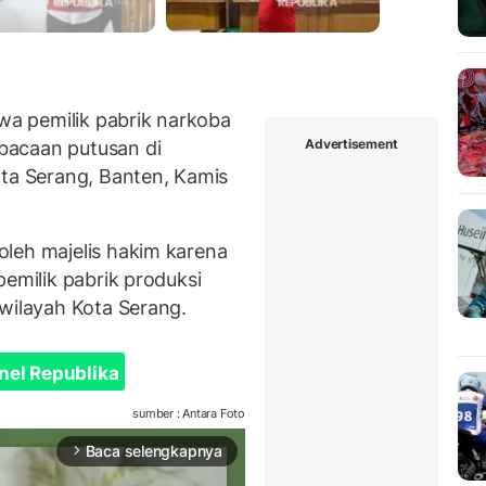
a pemilik pabrik narkoba
Advertisement
bacaan putusan di
ota Serang, Banten, Kamis
leh majelis hakim karena
pemilik pabrik produksi
 wilayah Kota Serang.
nel Republika
sumber : Antara Foto
Baca selengkapnya
arrow_forward_ios