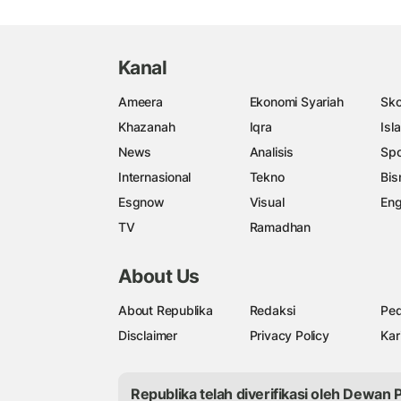
Kanal
Ameera
Ekonomi Syariah
Sko
Khazanah
Iqra
Isl
News
Analisis
Spo
Internasional
Tekno
Bis
Esgnow
Visual
Eng
TV
Ramadhan
About Us
About Republika
Redaksi
Ped
Disclaimer
Privacy Policy
Kar
Republika telah diverifikasi oleh Dewan 