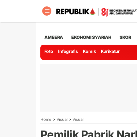
AMEERA
EKONOMI SYARIAH
SKOR
Foto
Infografis
Komik
Karikatur
>
>
Home
Visual
Visual
Pemilik Pabrik Nar