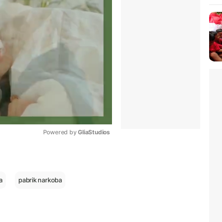
Powered by 
GliaStudios
Mute
a
pabrik narkoba