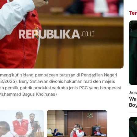
Ter
 mengikuti sidang pembacaan putusan di Pengadilan Negeri
/8/2025). Beny Setiawan divonis hukuman mati oleh majelis
an pemilik pabrik produksi narkoba jenis PCC yang beroperasi
Juma
/Muhammad Bagus Khoirunas)
War
Boy