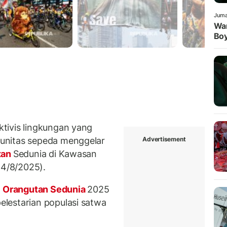
Juma
War
Boy
tivis lingkungan yang
Advertisement
unitas sepeda menggelar
tan
Sedunia di Kawasan
24/8/2025).
i Orangutan Sedunia
2025
lestarian populasi satwa