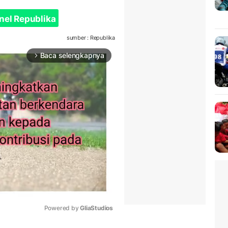
nel Republika
sumber : Republika
Baca selengkapnya
arrow_forward_ios
Powered by 
GliaStudios