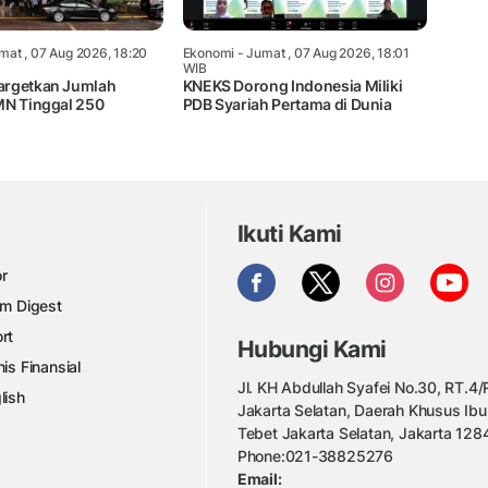
mat , 07 Aug 2026, 18:20
Ekonomi
- Jumat , 07 Aug 2026, 18:01
WIB
argetkan Jumlah
KNEKS Dorong Indonesia Miliki
MN Tinggal 250
PDB Syariah Pertama di Dunia
Ikuti Kami
r
am Digest
rt
Hubungi Kami
nis Finansial
Jl. KH Abdullah Syafei No.30, RT.4/R
lish
Jakarta Selatan, Daerah Khusus Ibu
Tebet Jakarta Selatan, Jakarta 128
Phone:021-38825276
Email: