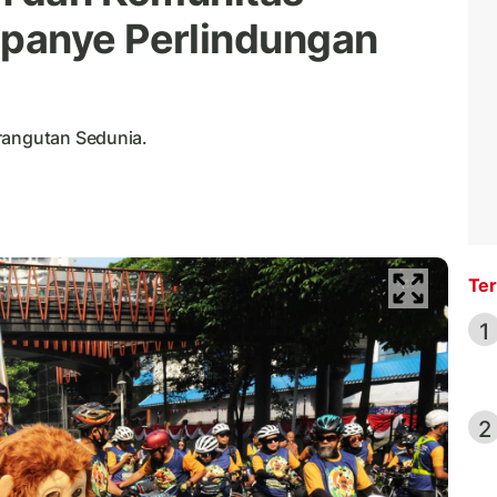
panye Perlindungan
rangutan Sedunia.
Ter
1
2