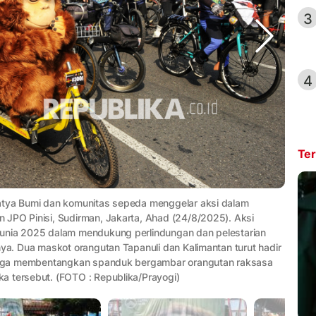
3
4
Ter
Satya Bumi dan komunitas sepeda menggelar aksi dalam
 JPO Pinisi, Sudirman, Jakarta, Ahad (24/8/2025). Aksi
dunia 2025 dalam mendukung perlindungan dan pelestarian
nya. Dua maskot orangutan Tapanuli dan Kalimantan turut hadir
s juga membentangkan spanduk bergambar orangutan raksasa
a tersebut. (FOTO : Republika/Prayogi)