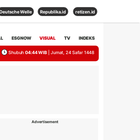
Deutsche Welle
Republika.id
retizen.id
AL
ESGNOW
VISUAL
TV
INDEKS
Shubuh
04:44 WIB
| Jumat, 24 Safar 1448
Advertisement