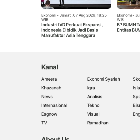
Ekonomi
- Jumat , 07 Aug 2026, 18:25
Ekonomi
- Ju
WIB
WIB
Industri IVD Perkuat Ekspansi,
BP BUMN T
Indonesia Dibidik Jadi Basis
Entitas BU
Manufaktur Asia Tenggara
Kanal
Ameera
Ekonomi Syariah
Sko
Khazanah
Iqra
Isl
News
Analisis
Spo
Internasional
Tekno
Bis
Esgnow
Visual
Eng
TV
Ramadhan
About Us