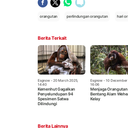
orangutan
perlindungan orangutan
hari o
Berita Terkait
Esgnow
- 20 March 2025,
Esgnow
- 10 December
14:40
16:06
Kemenhut Gagalkan
Menjaga Orangutan 
Penyelundupan 94
Bentang Alam Wehe
Spesimen Satwa
Kelay
Dilindungi
Berita Lainnya