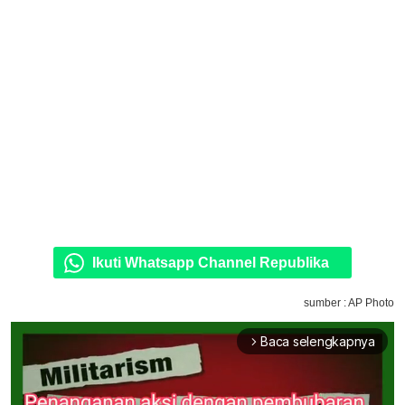
Ikuti Whatsapp Channel Republika
sumber : AP Photo
Baca selengkapnya
arrow_forward_ios