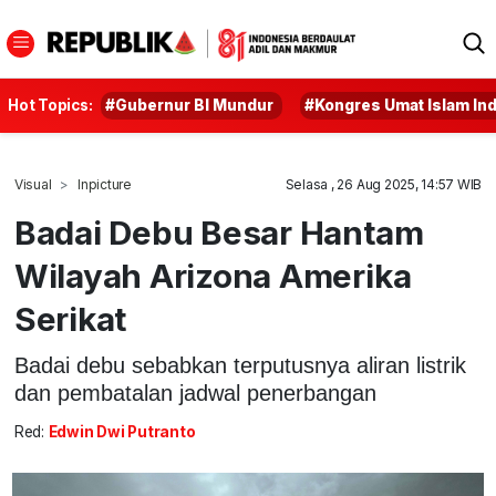
Hot Topics:
#Gubernur BI Mundur
#Kongres Umat Islam In
Visual
Inpicture
Selasa , 26 Aug 2025, 14:57 WIB
Badai Debu Besar Hantam
Wilayah Arizona Amerika
Serikat
Badai debu sebabkan terputusnya aliran listrik
dan pembatalan jadwal penerbangan
Red:
Edwin Dwi Putranto