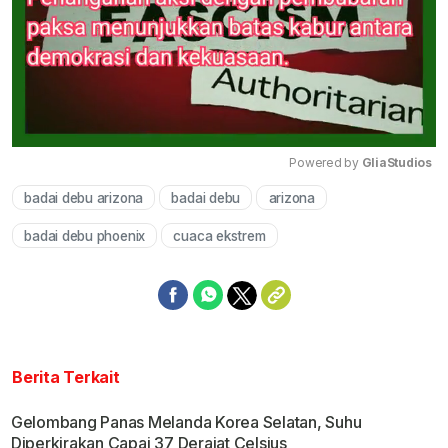
Powered by 
GliaStudios
badai debu arizona
badai debu
arizona
Mute
badai debu phoenix
cuaca ekstrem
Berita Terkait
Gelombang Panas Melanda Korea Selatan, Suhu
Diperkirakan Capai 37 Derajat Celsius