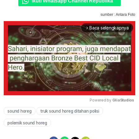
Ikuti Whatsapp Channel Republika
sumber : Antara Foto
Baca selengkapnya
arrow_forward_ios
Powered by 
GliaStudios
sound horeg
truk sound horeg ditahan polisi
Mute
polemik sound horeg