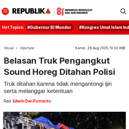
Hot Topics:
#Gubernur BI Mundur
#Kongres Umat Islam In
Visual
Inpicture
Kamis , 28 Aug 2025, 10:02 WIB
Belasan Truk Pengangkut
Sound Horeg Ditahan Polisi
Truk ditahan karena tidak mengantongi ijin
serta melanggar ketentuan
Red:
Edwin Dwi Putranto