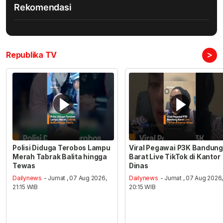
Rekomendasi
>
Republika TV
Polisi Diduga Terobos Lampu
Viral Pegawai P3K Bandung
Merah Tabrak Balita hingga
Barat Live TikTok di Kantor
Tewas
Dinas
Dailynews
- Jumat , 07 Aug 2026,
Dailynews
- Jumat , 07 Aug 2026
21:15 WIB
20:15 WIB