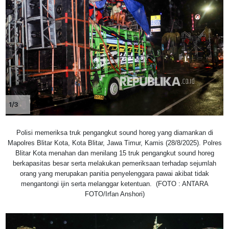
1/3
Polisi memeriksa truk pengangkut sound horeg yang diamankan di
Mapolres Blitar Kota, Kota Blitar, Jawa Timur, Kamis (28/8/2025). Polres
Blitar Kota menahan dan menilang 15 truk pengangkut sound horeg
berkapasitas besar serta melakukan pemeriksaan terhadap sejumlah
orang yang merupakan panitia penyelenggara pawai akibat tidak
mengantongi ijin serta melanggar ketentuan. (FOTO : ANTARA
FOTO/Irfan Anshori)