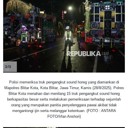
2/3
Polisi memeriksa truk pengangkut sound horeg yang diamankan di
Mapolres Blitar Kota, Kota Blitar, Jawa Timur, Kamis (28/8/2025). Polres
Blitar Kota menahan dan menilang 15 truk pengangkut sound horeg
berkapasitas besar serta melakukan pemeriksaan terhadap sejumlah
orang yang merupakan panitia penyelenggara pawai akibat tidak
mengantongi ijin serta melanggar ketentuan. (FOTO : ANTARA
FOTO/Irfan Anshori)