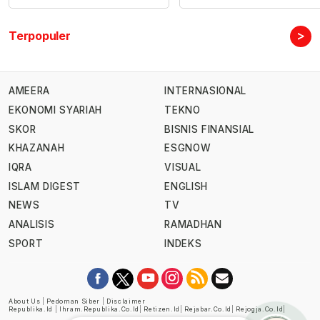
>
Terpopuler
AMEERA
INTERNASIONAL
EKONOMI SYARIAH
TEKNO
SKOR
BISNIS FINANSIAL
KHAZANAH
ESGNOW
IQRA
VISUAL
ISLAM DIGEST
ENGLISH
NEWS
TV
ANALISIS
RAMADHAN
SPORT
INDEKS
About Us
|
Pedoman Siber
|
Disclaimer
Republika.id
|
Ihram.republika.co.id
|
Retizen.id
|
Rejabar.co.id
|
Rejogja.co.id
|