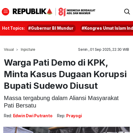
Hot Topics:
#Gubernur BI Mundur
#Kongres Umat Islam In
Visual
Inpicture
Senin , 01 Sep 2025, 22:30 WIB
Warga Pati Demo di KPK,
Minta Kasus Dugaan Korupsi
Bupati Sudewo Diusut
Massa tergabung dalam Aliansi Masyarakat
Pati Bersatu
Red:
Edwin Dwi Putranto
Rep:
Prayogi