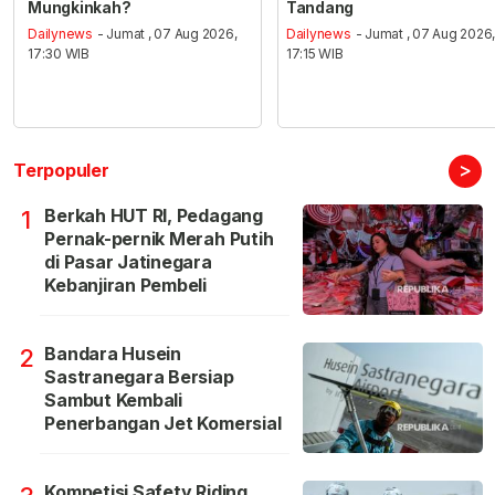
Mungkinkah?
Tandang
Dailynews
- Jumat , 07 Aug 2026,
Dailynews
- Jumat , 07 Aug 2026
17:30 WIB
17:15 WIB
>
Terpopuler
Berkah HUT RI, Pedagang
1
Pernak-pernik Merah Putih
di Pasar Jatinegara
Kebanjiran Pembeli
Bandara Husein
2
Sastranegara Bersiap
Sambut Kembali
Penerbangan Jet Komersial
Kompetisi Safety Riding