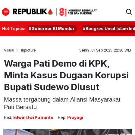
Hot Topics:
#Gubernur BI Mundur
#Kongres Umat Islam In
Visual
Inpicture
Senin , 01 Sep 2025, 22:30 WIB
Warga Pati Demo di KPK,
Minta Kasus Dugaan Korupsi
Bupati Sudewo Diusut
Massa tergabung dalam Aliansi Masyarakat
Pati Bersatu
Red:
Edwin Dwi Putranto
Rep:
Prayogi