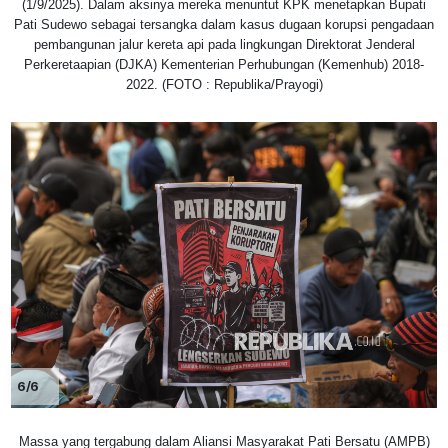
(1/9/2025). Dalam aksinya mereka menuntut KPK menetapkan Bupati
Pati Sudewo sebagai tersangka dalam kasus dugaan korupsi pengadaan
pembangunan jalur kereta api pada lingkungan Direktorat Jenderal
Perkeretaapian (DJKA) Kementerian Perhubungan (Kemenhub) 2018-
2022. (FOTO : Republika/Prayogi)
6/6
Massa yang tergabung dalam Aliansi Masyarakat Pati Bersatu (AMPB)