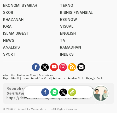
EKONOMI SYARIAH
TEKNO
SKOR
BISNIS FINANSIAL
KHAZANAH
ESGNOW
IQRA
VISUAL
ISLAM DIGEST
ENGLISH
NEWS
TV
ANALISIS
RAMADHAN
SPORT
INDEKS
About Us
|
Pedoman Siber
|
Disclaimer
Republika.id
|
Ihram.republika.co.id
|
Retizen.id
|
Rejabar.co.id
|
Rejogja.co.id
|
Republika telah diverifikasi oleh Dewan Pers
Sertifikat Nomor 1058/DP-Verifikasi/K/XII/2022
https://dewanpers.or.id/data/perusahaanpers
Ask me!
© 2026 PT Republika Media Mandiri - All Rights Reserved.