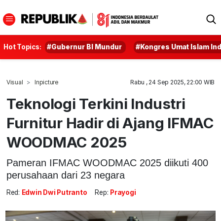
Hot Topics:
#Gubernur BI Mundur
#Kongres Umat Islam In
Visual
Inpicture
Rabu , 24 Sep 2025, 22:00 WIB
Teknologi Terkini Industri
Furnitur Hadir di Ajang IFMAC
WOODMAC 2025
Pameran IFMAC WOODMAC 2025 diikuti 400
perusahaan dari 23 negara
Red:
Edwin Dwi Putranto
Rep:
Prayogi