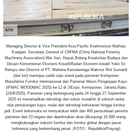
4/10
Managing Director & Vice President Asia-Pacific Koelnmesse Mathias
Kuepper, Secretary General of CNFMA (China National Forestry
Machinery Association) Wei Jian, Deputi Bidang Kreativitas Budaya dan
Desain Kementerian Ekonomi Kreatif/Badan Ekonomi kreatif Yuke Sri
Rahayu dan Director of PT. Wahana Kemalaniaga Makmur Rini Sumardi
(dari kiri) meninjau salah satu stand pada pameran Komponen
Manufaktur Furnitur Internasional dan Pameran Mesin Pengerjaan Kayu
(IFMAC WOODMAC 2025) ke-12 di JIExpo, Kemayoran, Jakarta,Rabu
(24/9/2025). Pameran yang berlangsung pada 24 hingga 27 September
2025 ini menampilkan teknologi dan solusi mutakhir di seluruh rantai
nilai pertukangan kayu, mulai dari teknologi kehutanan hingga furnitur
jadi. Event terkemuka ini menyatukan lebih dari 400 perusahaan peserta
pameran dari 23 negara dan diperkirakan akan dikunjungi 15.000 orang,
menghubungkan industri furnitur dan furnitur global dengan pasar
Indonesia yang berkembang pesat. (FOTO : Republika/Prayogi)