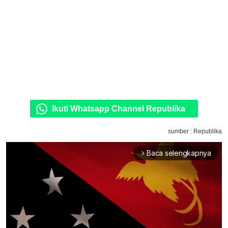
Ikuti Whatsapp Channel Republika
sumber : Republika
Baca selengkapnya
arrow_forward_ios