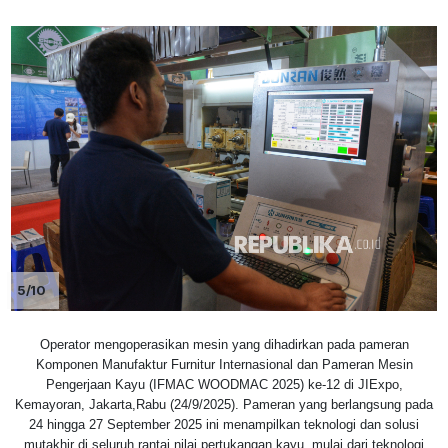
5/10
Operator mengoperasikan mesin yang dihadirkan pada pameran
Komponen Manufaktur Furnitur Internasional dan Pameran Mesin
Pengerjaan Kayu (IFMAC WOODMAC 2025) ke-12 di JIExpo,
Kemayoran, Jakarta,Rabu (24/9/2025). Pameran yang berlangsung pada
24 hingga 27 September 2025 ini menampilkan teknologi dan solusi
mutakhir di seluruh rantai nilai pertukangan kayu, mulai dari teknologi