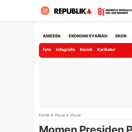
AMEERA
EKONOMI SYARIAH
SKOR
Foto
Infografis
Komik
Karikatur
>
>
Home
Visual
Visual
Momen Presiden 