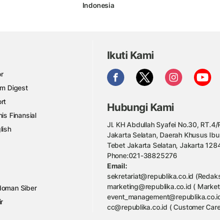
Indonesia
Ikuti Kami
r
am Digest
rt
Hubungi Kami
nis Finansial
Jl. KH Abdullah Syafei No.30, RT.4/R
lish
Jakarta Selatan, Daerah Khusus Ibu
Tebet Jakarta Selatan, Jakarta 128
Phone:021-38825276
Email:
sekretariat@republika.co.id (Redaks
marketing@republika.co.id ( Market
oman Siber
event_management@republika.co.id
ir
cc@republika.co.id ( Customer Care