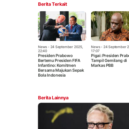
Berita Terkait
News
- 24 September 2025,
News
- 24 September 2
22:40
17:07
Presiden Prabowo
Pigai: Presiden Pra
Bertemu Presiden FIFA
Tampil Gemilang di
Infantino: Komitmen
Markas PBB
Bersama Majukan Sepak
Bola Indonesia
Berita Lainnya