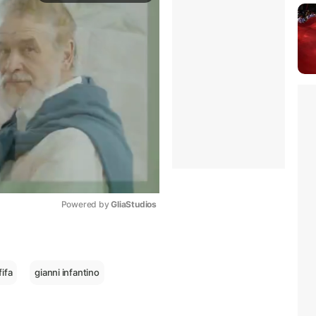
Powered by 
GliaStudios
Mute
ifa
gianni infantino