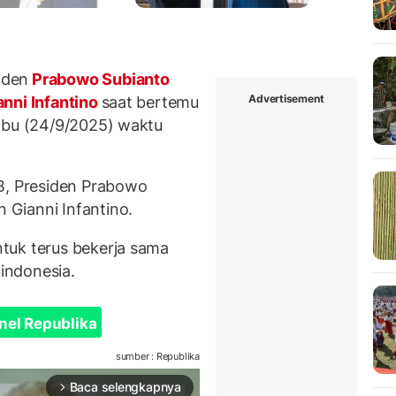
iden
Prabowo Subianto
Advertisement
nni Infantino
saat bertemu
abu (24/9/2025) waktu
B, Presiden Prabowo
Gianni Infantino.
tuk terus bekerja sama
indonesia.
nel Republika
sumber : Republika
Baca selengkapnya
arrow_forward_ios