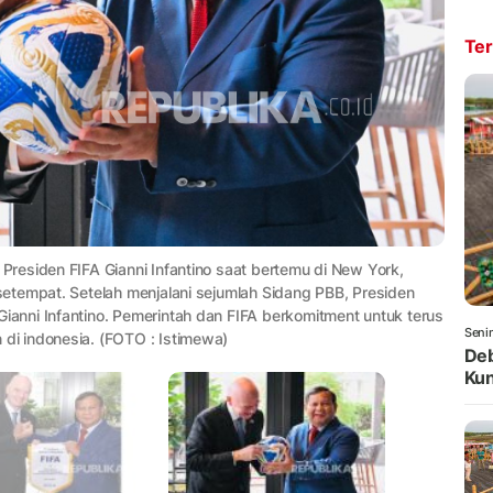
Ter
residen FIFA Gianni Infantino saat bertemu di New York,
etempat. Setelah menjalani sejumlah Sidang PBB, Presiden
nni Infantino. Pemerintah dan FIFA berkomitment untuk terus
Seni
i indonesia. (FOTO : Istimewa)
Deb
Kun