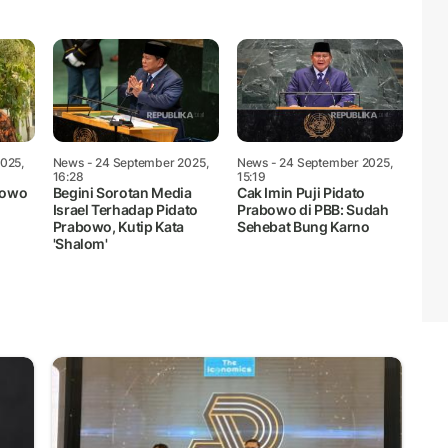
025,
News
- 24 September 2025,
News
- 24 September 2025,
16:28
15:19
bowo
Begini Sorotan Media
Cak Imin Puji Pidato
Israel Terhadap Pidato
Prabowo di PBB: Sudah
Prabowo, Kutip Kata
Sehebat Bung Karno
'Shalom'