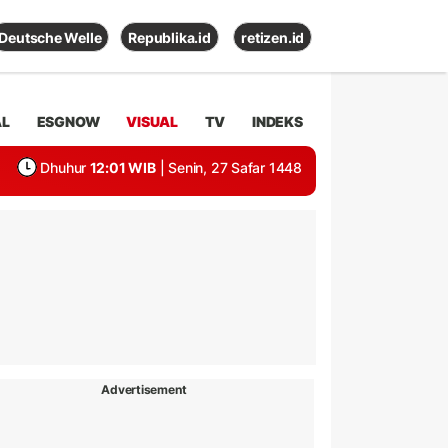
Deutsche Welle
Republika.id
retizen.id
AL
ESGNOW
VISUAL
TV
INDEKS
Dhuhur
12:01 WIB
| Senin, 27 Safar 1448
Advertisement