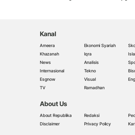
Kanal
Ameera
Ekonomi Syariah
Sko
Khazanah
Iqra
Isl
News
Analisis
Spo
Internasional
Tekno
Bis
Esgnow
Visual
Eng
TV
Ramadhan
About Us
About Republika
Redaksi
Ped
Disclaimer
Privacy Policy
Kar