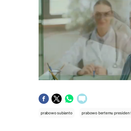
prabowo subianto
prabowo bertemu presiden f