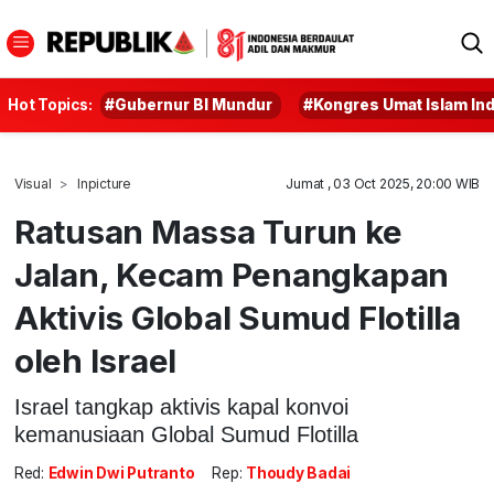
Hot Topics:
#Gubernur BI Mundur
#Kongres Umat Islam In
Visual
Inpicture
Jumat , 03 Oct 2025, 20:00 WIB
Ratusan Massa Turun ke
Jalan, Kecam Penangkapan
Aktivis Global Sumud Flotilla
oleh Israel
Israel tangkap aktivis kapal konvoi
kemanusiaan Global Sumud Flotilla
Red:
Edwin Dwi Putranto
Rep:
Thoudy Badai