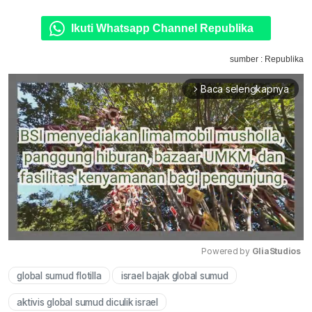
Ikuti Whatsapp Channel Republika
sumber : Republika
Baca selengkapnya
arrow_forward_ios
Powered by 
GliaStudios
global sumud flotilla
israel bajak global sumud
Mute
aktivis global sumud diculik israel