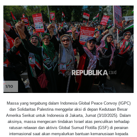
1/10
Massa yang tergabung dalam Indonesia Global Peace Convoy (IGPC)
dan Solidaritas Palestina menggelar aksi di depan Kedutaan Besar
Amerika Serikat untuk Indonesia di Jakarta, Jumat (3/10/2025). Dalam
aksinya, massa mengecam tindakan Israel atas penculikan terhadap
ratusan relawan dan aktivis Global Sumud Flotilla (GSF) di perairan
internasional saat akan menyalurkan bantuan kemanusiaan kepada