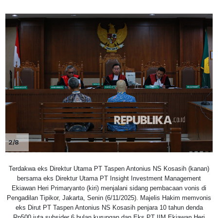
2/8
Terdakwa eks Direktur Utama PT Taspen Antonius NS Kosasih (kanan)
bersama eks Direktur Utama PT Insight Investment Management
Ekiawan Heri Primaryanto (kiri) menjalani sidang pembacaan vonis di
Pengadilan Tipikor, Jakarta, Senin (6/11/2025). Majelis Hakim memvonis
eks Dirut PT Taspen Antonius NS Kosasih penjara 10 tahun denda
Rp500 juta subsider 6 bulan kurungan dan Eks PT IIM Ekiawan Heri