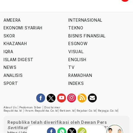
AMEERA
INTERNASIONAL
EKONOMI SYARIAH
TEKNO
SKOR
BISNIS FINANSIAL
KHAZANAH
ESGNOW
IQRA
VISUAL
ISLAM DIGEST
ENGLISH
NEWS
TV
ANALISIS
RAMADHAN
SPORT
INDEKS
About Us
|
Pedoman Siber
|
Disclaimer
Republika.id
|
Ihram.republika.co.id
|
Retizen.id
|
Rejabar.co.id
|
Rejogja.co.id
|
Republika telah diverifikasi oleh Dewan Pers
Sertifikat Nomor 1058/DP-Verifikasi/K/XII/2022