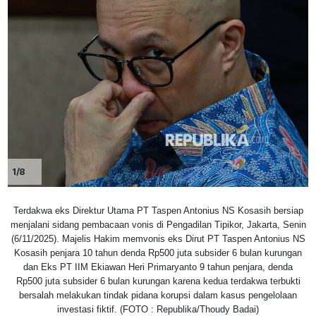
1/8
Terdakwa eks Direktur Utama PT Taspen Antonius NS Kosasih bersiap
menjalani sidang pembacaan vonis di Pengadilan Tipikor, Jakarta, Senin
(6/11/2025). Majelis Hakim memvonis eks Dirut PT Taspen Antonius NS
Kosasih penjara 10 tahun denda Rp500 juta subsider 6 bulan kurungan
dan Eks PT IIM Ekiawan Heri Primaryanto 9 tahun penjara, denda
Rp500 juta subsider 6 bulan kurungan karena kedua terdakwa terbukti
bersalah melakukan tindak pidana korupsi dalam kasus pengelolaan
investasi fiktif. (FOTO : Republika/Thoudy Badai)