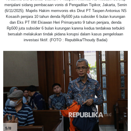
menjalani sidang pembacaan vonis di Pengadilan Tipikor, Jakarta, Senin
(6/11/2025). Majelis Hakim memvonis eks Dirut PT Taspen Antonius NS
Kosasih penjara 10 tahun denda Rp500 juta subsider 6 bulan kurungan
dan Eks PT IIM Ekiawan Heri Primaryanto 9 tahun penjara, denda
Rp500 juta subsider 6 bulan kurungan karena kedua terdakwa terbukti
bersalah melakukan tindak pidana korupsi dalam kasus pengelolaan
investasi fiktif. (FOTO : Republika/Thoudy Badai)
5/8