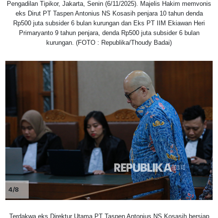
Pengadilan Tipikor, Jakarta, Senin (6/11/2025). Majelis Hakim memvonis
eks Dirut PT Taspen Antonius NS Kosasih penjara 10 tahun denda
Rp500 juta subsider 6 bulan kurungan dan Eks PT IIM Ekiawan Heri
Primaryanto 9 tahun penjara, denda Rp500 juta subsider 6 bulan
kurungan. (FOTO : Republika/Thoudy Badai)
4/8
Terdakwa eks Direktur Utama PT Taspen Antonius NS Kosasih bersiap