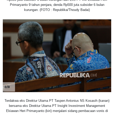
Primaryanto 9 tahun penjara, denda Rp500 juta subsider 6 bulan
kurungan. (FOTO : Republika/Thoudy Badai)
3/8
Terdakwa eks Direktur Utama PT Taspen Antonius NS Kosasih (kanan)
bersama eks Direktur Utama PT Insight Investment Management
Ekiawan Heri Primaryanto (kiri) menjalani sidang pembacaan vonis di