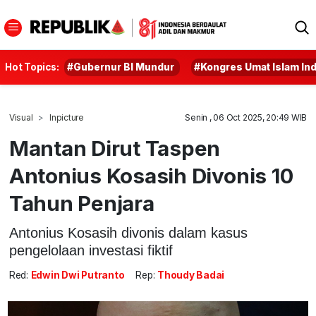
Hot Topics:
#Gubernur BI Mundur
#Kongres Umat Islam In
Visual
Inpicture
Senin , 06 Oct 2025, 20:49 WIB
Mantan Dirut Taspen
Antonius Kosasih Divonis 10
Tahun Penjara
Antonius Kosasih divonis dalam kasus
pengelolaan investasi fiktif
Red:
Edwin Dwi Putranto
Rep:
Thoudy Badai