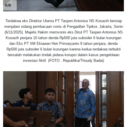
6/8
Terdakwa eks Direktur Utama PT Taspen Antonius NS Kosasih bersiap
menjalani sidang pembacaan vonis di Pengadilan Tipikor, Jakarta, Senin
(6/11/2025). Majelis Hakim memvonis eks Dirut PT Taspen Antonius NS
Kosasih penjara 10 tahun denda Rp500 juta subsider 6 bulan kurungan
dan Eks PT IIM Ekiawan Heri Primaryanto 9 tahun penjara, denda
Rp500 juta subsider 6 bulan kurungan karena kedua terdakwa terbukti
bersalah melakukan tindak pidana korupsi dalam kasus pengelolaan
investasi fiktif. (FOTO : Republika/Thoudy Badai)