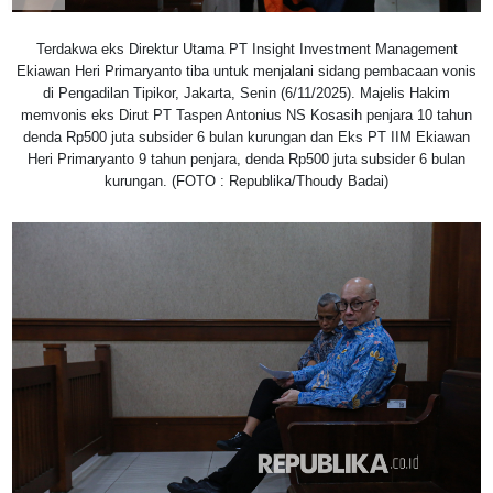
Terdakwa eks Direktur Utama PT Insight Investment Management
Ekiawan Heri Primaryanto tiba untuk menjalani sidang pembacaan vonis
di Pengadilan Tipikor, Jakarta, Senin (6/11/2025). Majelis Hakim
memvonis eks Dirut PT Taspen Antonius NS Kosasih penjara 10 tahun
denda Rp500 juta subsider 6 bulan kurungan dan Eks PT IIM Ekiawan
Heri Primaryanto 9 tahun penjara, denda Rp500 juta subsider 6 bulan
kurungan. (FOTO : Republika/Thoudy Badai)