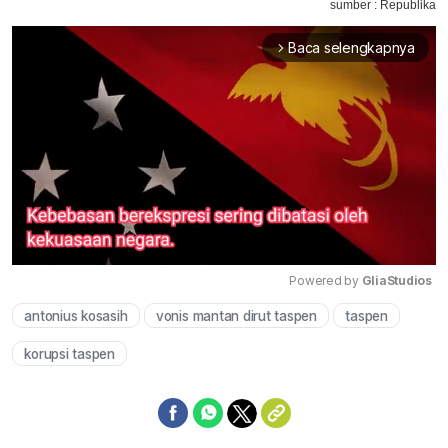
sumber : Republika
Baca selengkapnya
arrow_forward_ios
Powered by 
GliaStudios
antonius kosasih
vonis mantan dirut taspen
taspen
Mute
korupsi taspen