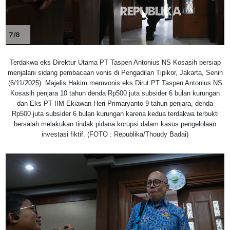
7/8
Terdakwa eks Direktur Utama PT Taspen Antonius NS Kosasih bersiap
menjalani sidang pembacaan vonis di Pengadilan Tipikor, Jakarta, Senin
(6/11/2025). Majelis Hakim memvonis eks Dirut PT Taspen Antonius NS
Kosasih penjara 10 tahun denda Rp500 juta subsider 6 bulan kurungan
dan Eks PT IIM Ekiawan Heri Primaryanto 9 tahun penjara, denda
Rp500 juta subsider 6 bulan kurungan karena kedua terdakwa terbukti
bersalah melakukan tindak pidana korupsi dalam kasus pengelolaan
investasi fiktif. (FOTO : Republika/Thoudy Badai)