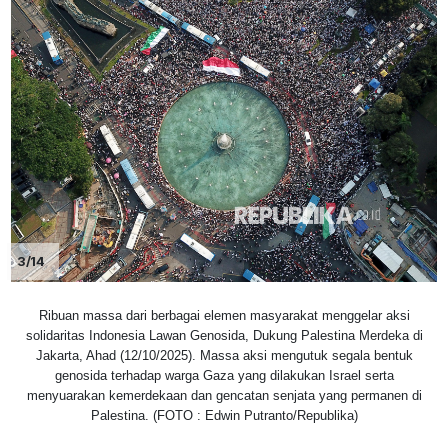
3/14
Ribuan massa dari berbagai elemen masyarakat menggelar aksi
solidaritas Indonesia Lawan Genosida, Dukung Palestina Merdeka di
Jakarta, Ahad (12/10/2025). Massa aksi mengutuk segala bentuk
genosida terhadap warga Gaza yang dilakukan Israel serta
menyuarakan kemerdekaan dan gencatan senjata yang permanen di
Palestina. (FOTO : Edwin Putranto/Republika)