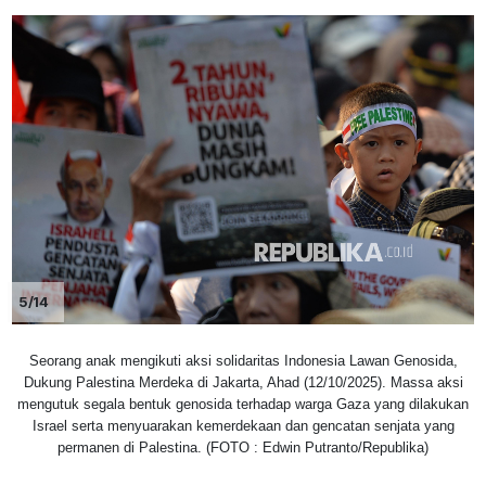
5/14
Seorang anak mengikuti aksi solidaritas Indonesia Lawan Genosida,
Dukung Palestina Merdeka di Jakarta, Ahad (12/10/2025). Massa aksi
mengutuk segala bentuk genosida terhadap warga Gaza yang dilakukan
Israel serta menyuarakan kemerdekaan dan gencatan senjata yang
permanen di Palestina. (FOTO : Edwin Putranto/Republika)