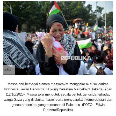
4/14
Massa dari berbagai elemen masyarakat menggelar aksi solidaritas
Indonesia Lawan Genosida, Dukung Palestina Merdeka di Jakarta, Ahad
(12/10/2025). Massa aksi mengutuk segala bentuk genosida terhadap
warga Gaza yang dilakukan Israel serta menyuarakan kemerdekaan dan
gencatan senjata yang permanen di Palestina. (FOTO : Edwin
Putranto/Republika)