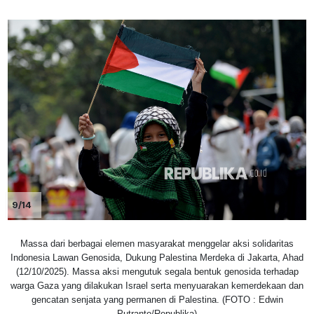
9/14
Massa dari berbagai elemen masyarakat menggelar aksi solidaritas
Indonesia Lawan Genosida, Dukung Palestina Merdeka di Jakarta, Ahad
(12/10/2025). Massa aksi mengutuk segala bentuk genosida terhadap
warga Gaza yang dilakukan Israel serta menyuarakan kemerdekaan dan
gencatan senjata yang permanen di Palestina. (FOTO : Edwin
Putranto/Republika)