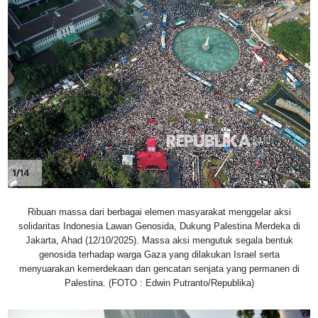
1/14
Ribuan massa dari berbagai elemen masyarakat menggelar aksi
solidaritas Indonesia Lawan Genosida, Dukung Palestina Merdeka di
Jakarta, Ahad (12/10/2025). Massa aksi mengutuk segala bentuk
genosida terhadap warga Gaza yang dilakukan Israel serta
menyuarakan kemerdekaan dan gencatan senjata yang permanen di
Palestina. (FOTO : Edwin Putranto/Republika)