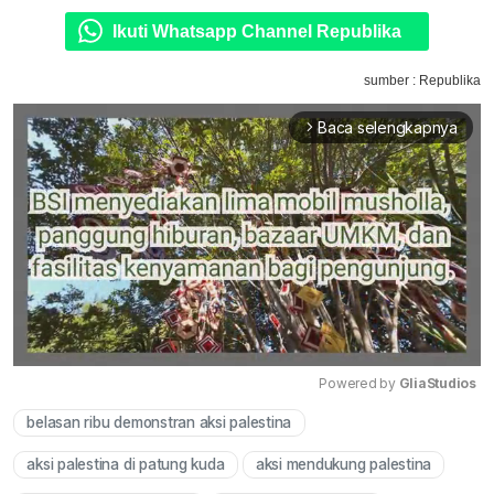
Ikuti Whatsapp Channel Republika
sumber : Republika
Baca selengkapnya
arrow_forward_ios
Powered by 
GliaStudios
belasan ribu demonstran aksi palestina
Mute
aksi palestina di patung kuda
aksi mendukung palestina