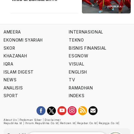
AMEERA
INTERNASIONAL
EKONOMI SYARIAH
TEKNO
SKOR
BISNIS FINANSIAL
KHAZANAH
ESGNOW
IQRA
VISUAL
ISLAM DIGEST
ENGLISH
NEWS
TV
ANALISIS
RAMADHAN
SPORT
INDEKS
About Us
|
Pedoman Siber
|
Disclaimer
Republika.id
|
Ihram.republika.co.id
|
Retizen.id
|
Rejabar.co.id
|
Rejogja.co.id
|