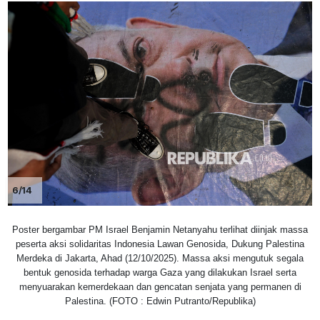
6/14
Poster bergambar PM Israel Benjamin Netanyahu terlihat diinjak massa
peserta aksi solidaritas Indonesia Lawan Genosida, Dukung Palestina
Merdeka di Jakarta, Ahad (12/10/2025). Massa aksi mengutuk segala
bentuk genosida terhadap warga Gaza yang dilakukan Israel serta
menyuarakan kemerdekaan dan gencatan senjata yang permanen di
Palestina. (FOTO : Edwin Putranto/Republika)