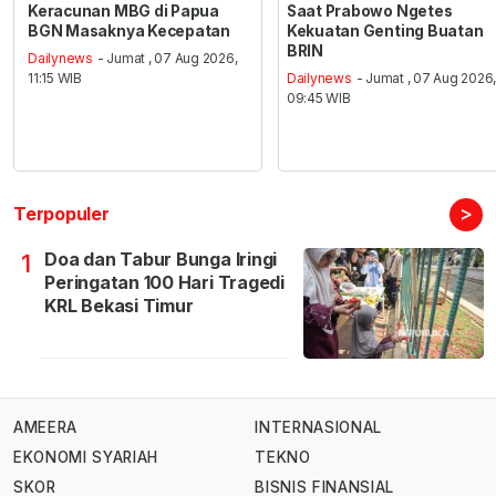
Keracunan MBG di Papua
Saat Prabowo Ngetes
BGN Masaknya Kecepatan
Kekuatan Genting Buatan
BRIN
Dailynews
- Jumat , 07 Aug 2026,
11:15 WIB
Dailynews
- Jumat , 07 Aug 2026
09:45 WIB
>
Terpopuler
Doa dan Tabur Bunga Iringi
1
Peringatan 100 Hari Tragedi
KRL Bekasi Timur
AMEERA
INTERNASIONAL
EKONOMI SYARIAH
TEKNO
SKOR
BISNIS FINANSIAL