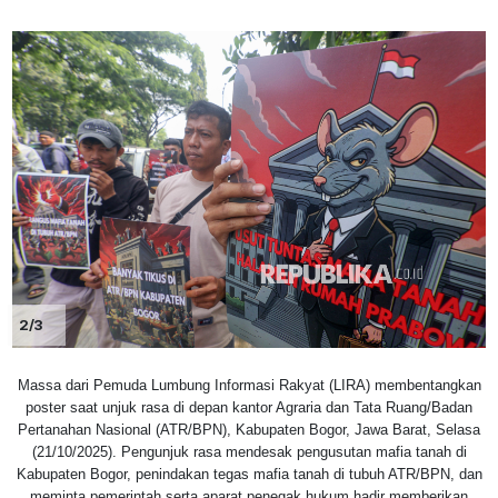
2/3
Massa dari Pemuda Lumbung Informasi Rakyat (LIRA) membentangkan
poster saat unjuk rasa di depan kantor Agraria dan Tata Ruang/Badan
Pertanahan Nasional (ATR/BPN), Kabupaten Bogor, Jawa Barat, Selasa
(21/10/2025). Pengunjuk rasa mendesak pengusutan mafia tanah di
Kabupaten Bogor, penindakan tegas mafia tanah di tubuh ATR/BPN, dan
meminta pemerintah serta aparat penegak hukum hadir memberikan