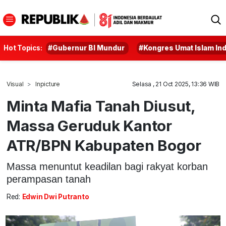
Hot Topics:
#Gubernur BI Mundur
#Kongres Umat Islam In
Visual
Inpicture
Selasa , 21 Oct 2025, 13:36 WIB
Minta Mafia Tanah Diusut,
Massa Geruduk Kantor
ATR/BPN Kabupaten Bogor
Massa menuntut keadilan bagi rakyat korban
perampasan tanah
Red:
Edwin Dwi Putranto