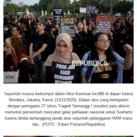
2/10
Sejumlah massa berkumpul dalam Aksi Kamisan ke-886 di depan Istana
Merdeka, Jakarta, Kamis (13/11/2025). Dalam aksi yang bertepatan
dengan peringatan 27 tahun Tragedi Semanggi I tersebut para aktivis
menuntut pemerintah mencabut gelar pahlawan nasional untuk Soeharto
karena dinilai bertanggung jawab atas sejumlah pelanggaran HAM masa
lalu. (FOTO : Edwin Putranto/Republika)