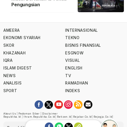
Pengungsian
AMEERA
INTERNASIONAL
EKONOMI SYARIAH
TEKNO
SKOR
BISNIS FINANSIAL
KHAZANAH
ESGNOW
IQRA
VISUAL
ISLAM DIGEST
ENGLISH
NEWS
TV
ANALISIS
RAMADHAN
SPORT
INDEKS
About Us
|
Pedoman Siber
|
Disclaimer
Republika.id
|
Ihram.republika.co.id
|
Retizen.id
|
Rejabar.co.id
|
Rejogja.co.id
|