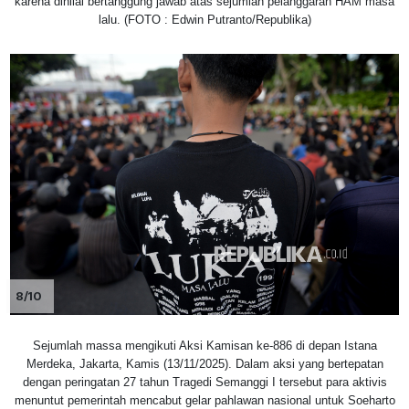
karena dinilai bertanggung jawab atas sejumlah pelanggaran HAM masa
lalu. (FOTO : Edwin Putranto/Republika)
8/10
Sejumlah massa mengikuti Aksi Kamisan ke-886 di depan Istana
Merdeka, Jakarta, Kamis (13/11/2025). Dalam aksi yang bertepatan
dengan peringatan 27 tahun Tragedi Semanggi I tersebut para aktivis
menuntut pemerintah mencabut gelar pahlawan nasional untuk Soeharto