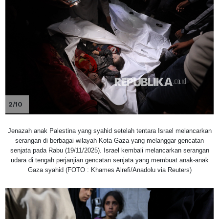
2/10
Jenazah anak Palestina yang syahid setelah tentara Israel melancarkan
serangan di berbagai wilayah Kota Gaza yang melanggar gencatan
senjata pada Rabu (19/11/2025). Israel kembali melancarkan serangan
udara di tengah perjanjian gencatan senjata yang membuat anak-anak
Gaza syahid (FOTO : Khames Alrefi/Anadolu via Reuters)