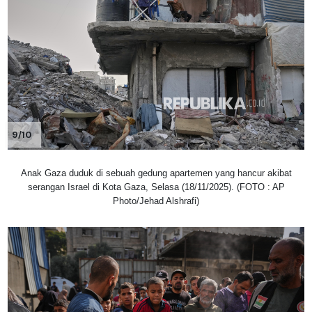
9/10
Anak Gaza duduk di sebuah gedung apartemen yang hancur akibat
serangan Israel di Kota Gaza, Selasa (18/11/2025). (FOTO : AP
Photo/Jehad Alshrafi)