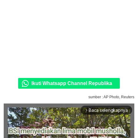
Ikuti Whatsapp Channel Republika
sumber : AP Photo, Reuters
Baca selengkapnya
arrow_forward_ios