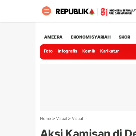
AMEERA
EKONOMI SYARIAH
SKOR
Foto
Infografis
Komik
Karikatur
>
>
Home
Visual
Visual
Aksi Kamisan di D