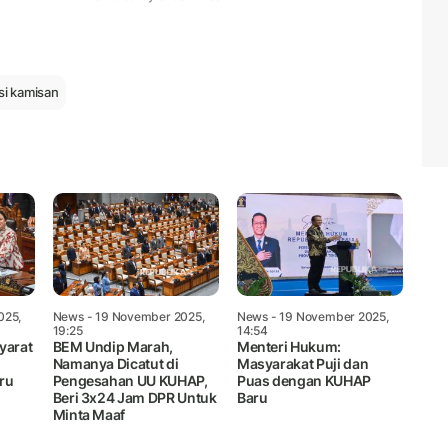
Mute
si kamisan
025,
News
- 19 November 2025,
News
- 19 November 2025,
19:25
14:54
yarat
BEM Undip Marah,
Menteri Hukum:
Namanya Dicatut di
Masyarakat Puji dan
ru
Pengesahan UU KUHAP,
Puas dengan KUHAP
Beri 3x24 Jam DPR Untuk
Baru
Minta Maaf