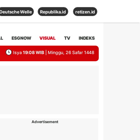
Deutsche Welle
Republika.id
retizen.id
AL
ESGNOW
VISUAL
TV
INDEKS
Isya
19:08 WIB
| Minggu, 26 Safar 1448
Advertisement