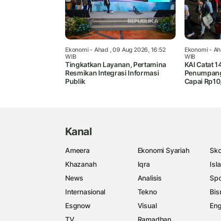
Ekonomi
- Ahad , 09 Aug 2026, 16:52
Ekonomi
- Ah
WIB
WIB
Tingkatkan Layanan, Pertamina
KAI Catat 
Resmikan Integrasi Informasi
Penumpang 
Publik
Capai Rp10,
Kanal
Ameera
Ekonomi Syariah
Sko
Khazanah
Iqra
Isl
News
Analisis
Spo
Internasional
Tekno
Bis
Esgnow
Visual
Eng
TV
Ramadhan