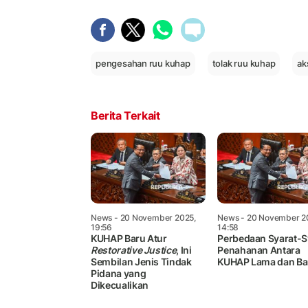
pengesahan ruu kuhap
tolak ruu kuhap
ak
Berita Terkait
News
- 20 November 2025,
News
- 20 November 2
19:56
14:58
KUHAP Baru Atur
Perbedaan Syarat-S
Restorative Justice
, Ini
Penahanan Antara
Sembilan Jenis Tindak
KUHAP Lama dan Ba
Pidana yang
Dikecualikan