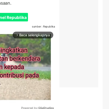
asaan.
nel Republika
sumber : Republika
Baca selengkapnya
arrow_forward_ios
Powered by 
GliaStudios