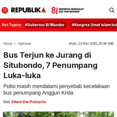
Hot Topics:
#Gubernur BI Mundur
#Kongres Umat Islam In
Visual
Inpicture
Ahad , 23 Nov 2025, 20:46 WIB
Bus Terjun ke Jurang di
Situbondo, 7 Penumpang
Luka-luka
Polisi masih mendalami penyebab kecelakaan
bus penumpang Anggun Krida
Red:
Edwin Dwi Putranto