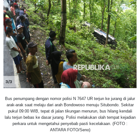
3/3
Bus penumpang dengan nomor polisi N 7647 UR terjun ke jurang di jalur
arak-arak saat melaju dari arah Bondowoso menuju Situbondo. Sekitar
pukul 09:00 WIB, tepat di jalan tikungan menurun, bus hilang kendali
lalu terjun bebas ke dasar jurang. Polisi melakukan olah tempat kejadian
perkara untuk mengetahui penyebab pasti kecelakaan. (FOTO :
ANTARA FOTO/Seno)