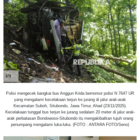
1/3
Polisi mengecek bangkai bus Anggun Krida bernomor polisi N 7647 UR
yang mengalami kecelakaan terjun ke jurang di jalur arak-arak
Kecamatan Suboh, Situbondo, Jawa Timur, Ahad (23/11/2025).
Kecelakaan tunggal bus terjun ke jurang sedalam 20 meter di jalur arak-
arak perbatasan Bondowoso-Situbondo itu mengakibatkan tujuh orang
penumpang mengalami luka-luka. (FOTO : ANTARA FOTO/Seno)