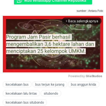
Ikuti Whatsapp Channel Republika
sumber : Antara Foto
Baca selengkapnya
arrow_forward_ios
Powered by 
GliaStudios
kecelakaan bus
bus terjun ke jurang
bus anggun krida
Mute
kecelakaan lalu lintas
situbondo
kecelakaan bus situbondo