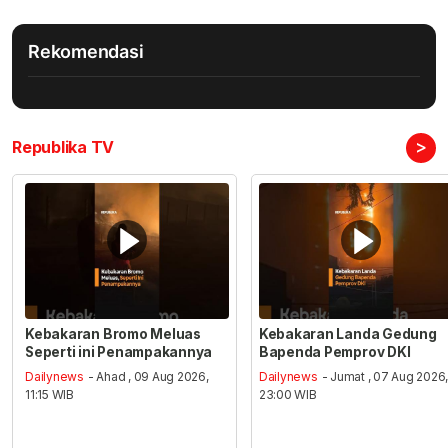
Rekomendasi
>
Republika TV
Kebakaran Bromo Meluas
Kebakaran Landa Gedung
Seperti ini Penampakannya
Bapenda Pemprov DKI
Dailynews
- Ahad , 09 Aug 2026,
Dailynews
- Jumat , 07 Aug 2026
11:15 WIB
23:00 WIB