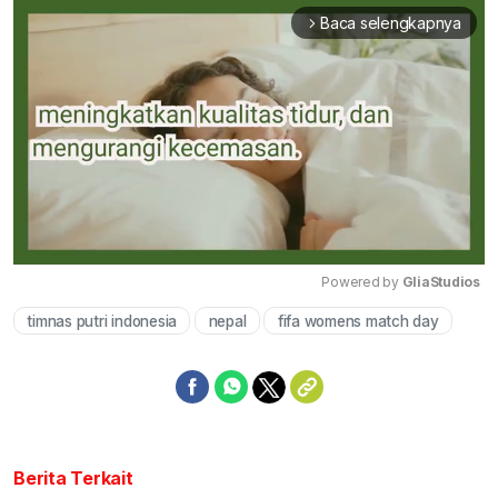
Baca selengkapnya
arrow_forward_ios
Powered by 
GliaStudios
timnas putri indonesia
nepal
fifa womens match day
Mute
Berita Terkait