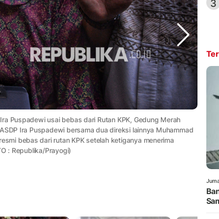
3
Ter
 Ira Puspadewi usai bebas dari Rutan KPK, Gedung Merah
ut ASDP Ira Puspadewi bersama dua direksi lainnya Muhammad
smi bebas dari rutan KPK setelah ketiganya menerima
TO : Republika/Prayogi)
Juma
Ban
Sam