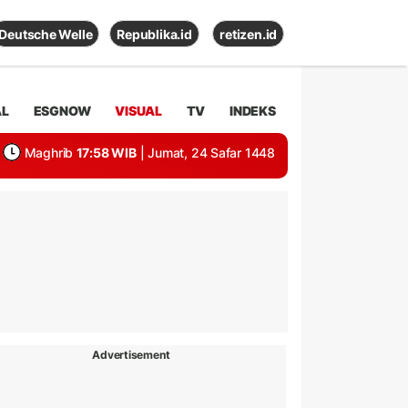
Deutsche Welle
Republika.id
retizen.id
AL
ESGNOW
VISUAL
TV
INDEKS
Maghrib
17:58 WIB
| Jumat, 24 Safar 1448
Advertisement