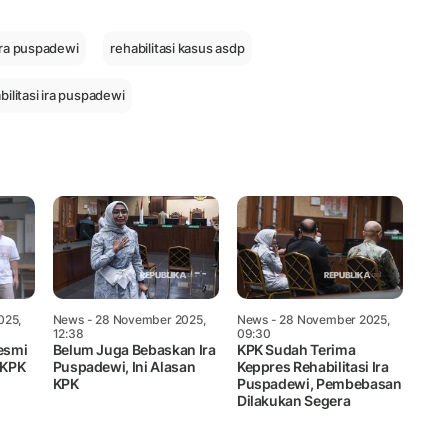
Mute
 ira puspadewi
rehabilitasi kasus asdp
ilitasi ira puspadewi
025,
News
- 28 November 2025,
News
- 28 November 2025,
12:38
09:30
esmi
Belum Juga Bebaskan Ira
KPK Sudah Terima
 KPK
Puspadewi, Ini Alasan
Keppres Rehabilitasi Ira
KPK
Puspadewi, Pembebasan
Dilakukan Segera