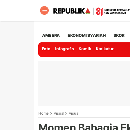
AMEERA
EKONOMI SYARIAH
SKOR
Foto
Infografis
Komik
Karikatur
>
>
Home
Visual
Visual
Momen Bahagia Eks