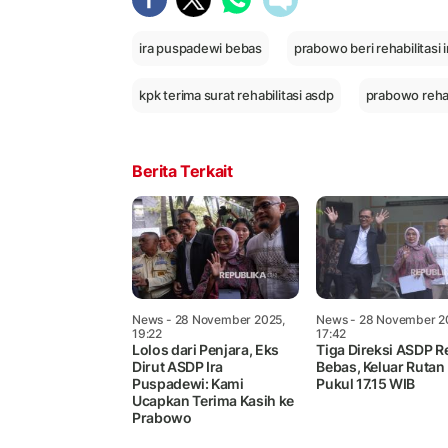
ira puspadewi bebas
prabowo beri rehabilitasi
kpk terima surat rehabilitasi asdp
prabowo rehab
Berita Terkait
News
- 28 November 2025,
News
- 28 November 2
19:22
17:42
Lolos dari Penjara, Eks
Tiga Direksi ASDP R
Dirut ASDP Ira
Bebas, Keluar Rutan
Puspadewi: Kami
Pukul 17.15 WIB
Ucapkan Terima Kasih ke
Prabowo