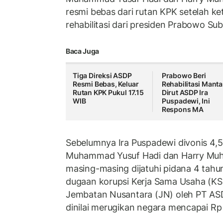
resmi bebas dari rutan KPK setelah k
rehabilitasi dari presiden Prabowo Sub
Baca Juga
Tiga Direksi ASDP
Prabowo Beri
Resmi Bebas, Keluar
Rehabilitasi Mant
Rutan KPK Pukul 17.15
Dirut ASDP Ira
WIB
Puspadewi, Ini
Respons MA
Sebelumnya Ira Puspadewi divonis 4,
Muhammad Yusuf Hadi dan Harry Mu
masing-masing dijatuhi pidana 4 tahu
dugaan korupsi Kerja Sama Usaha (KS
Jembatan Nusantara (JN) oleh PT AS
dinilai merugikan negara mencapai Rp 1