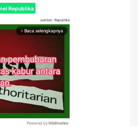
nel Republika
sumber : Republika
Baca selengkapnya
arrow_forward_ios
Powered by 
GliaStudios