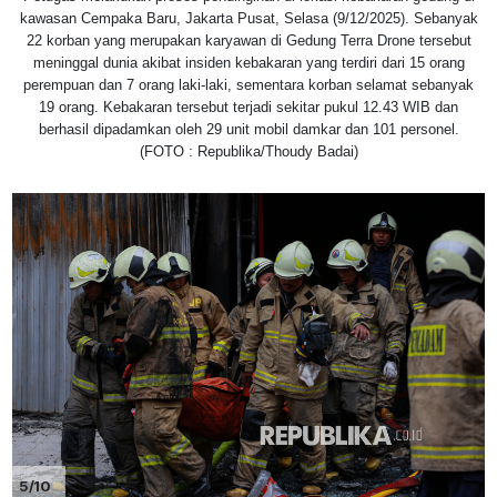
kawasan Cempaka Baru, Jakarta Pusat, Selasa (9/12/2025). Sebanyak
22 korban yang merupakan karyawan di Gedung Terra Drone tersebut
meninggal dunia akibat insiden kebakaran yang terdiri dari 15 orang
perempuan dan 7 orang laki-laki, sementara korban selamat sebanyak
19 orang. Kebakaran tersebut terjadi sekitar pukul 12.43 WIB dan
berhasil dipadamkan oleh 29 unit mobil damkar dan 101 personel.
(FOTO : Republika/Thoudy Badai)
5/10