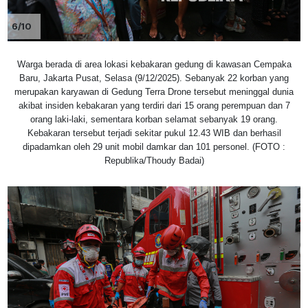
6/10
Warga berada di area lokasi kebakaran gedung di kawasan Cempaka
Baru, Jakarta Pusat, Selasa (9/12/2025). Sebanyak 22 korban yang
merupakan karyawan di Gedung Terra Drone tersebut meninggal dunia
akibat insiden kebakaran yang terdiri dari 15 orang perempuan dan 7
orang laki-laki, sementara korban selamat sebanyak 19 orang.
Kebakaran tersebut terjadi sekitar pukul 12.43 WIB dan berhasil
dipadamkan oleh 29 unit mobil damkar dan 101 personel. (FOTO :
Republika/Thoudy Badai)