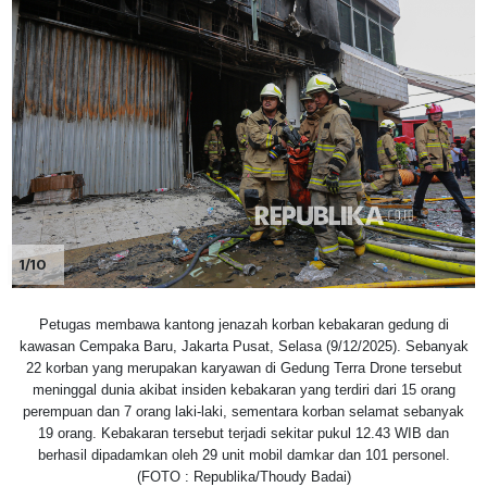
1/10
Petugas membawa kantong jenazah korban kebakaran gedung di
kawasan Cempaka Baru, Jakarta Pusat, Selasa (9/12/2025). Sebanyak
22 korban yang merupakan karyawan di Gedung Terra Drone tersebut
meninggal dunia akibat insiden kebakaran yang terdiri dari 15 orang
perempuan dan 7 orang laki-laki, sementara korban selamat sebanyak
19 orang. Kebakaran tersebut terjadi sekitar pukul 12.43 WIB dan
berhasil dipadamkan oleh 29 unit mobil damkar dan 101 personel.
(FOTO : Republika/Thoudy Badai)