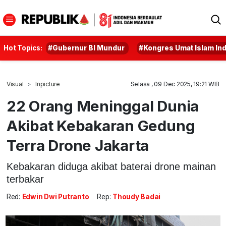
Hot Topics:
#Gubernur BI Mundur
#Kongres Umat Islam In
Visual
Inpicture
Selasa , 09 Dec 2025, 19:21 WIB
22 Orang Meninggal Dunia
Akibat Kebakaran Gedung
Terra Drone Jakarta
Kebakaran diduga akibat baterai drone mainan
terbakar
Red:
Edwin Dwi Putranto
Rep:
Thoudy Badai