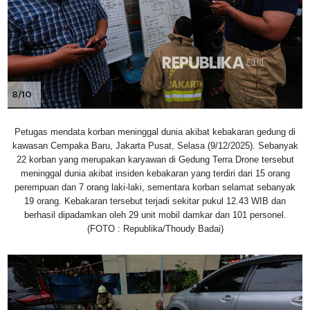
8/10
Petugas mendata korban meninggal dunia akibat kebakaran gedung di
kawasan Cempaka Baru, Jakarta Pusat, Selasa (9/12/2025). Sebanyak
22 korban yang merupakan karyawan di Gedung Terra Drone tersebut
meninggal dunia akibat insiden kebakaran yang terdiri dari 15 orang
perempuan dan 7 orang laki-laki, sementara korban selamat sebanyak
19 orang. Kebakaran tersebut terjadi sekitar pukul 12.43 WIB dan
berhasil dipadamkan oleh 29 unit mobil damkar dan 101 personel.
(FOTO : Republika/Thoudy Badai)