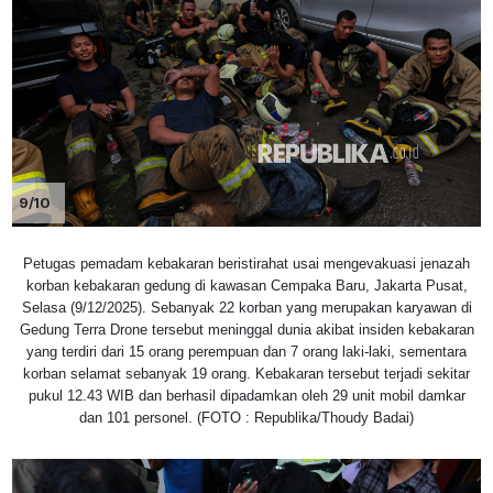
9/10
Petugas pemadam kebakaran beristirahat usai mengevakuasi jenazah
korban kebakaran gedung di kawasan Cempaka Baru, Jakarta Pusat,
Selasa (9/12/2025). Sebanyak 22 korban yang merupakan karyawan di
Gedung Terra Drone tersebut meninggal dunia akibat insiden kebakaran
yang terdiri dari 15 orang perempuan dan 7 orang laki-laki, sementara
korban selamat sebanyak 19 orang. Kebakaran tersebut terjadi sekitar
pukul 12.43 WIB dan berhasil dipadamkan oleh 29 unit mobil damkar
dan 101 personel. (FOTO : Republika/Thoudy Badai)