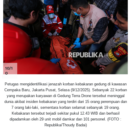
10/1
0
Petugas mengidentifikasi jenazah korban kebakaran gedung di kawasan
Cempaka Baru, Jakarta Pusat, Selasa (9/12/2025). Sebanyak 22 korban
yang merupakan karyawan di Gedung Terra Drone tersebut meninggal
dunia akibat insiden kebakaran yang terdiri dari 15 orang perempuan dan
7 orang laki-laki, sementara korban selamat sebanyak 19 orang.
Kebakaran tersebut terjadi sekitar pukul 12.43 WIB dan berhasil
dipadamkan oleh 29 unit mobil damkar dan 101 personel. (FOTO :
Republika/Thoudy Badai)