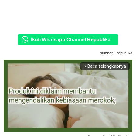
Ikuti Whatsapp Channel Republika
sumber : Republika
Baca selengkapnya
arrow_forward_ios