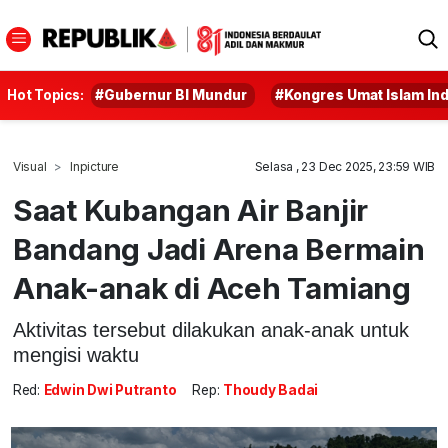
Hot Topics:
#Gubernur BI Mundur
#Kongres Umat Islam In
Visual
Inpicture
Selasa , 23 Dec 2025, 23:59 WIB
Saat Kubangan Air Banjir
Bandang Jadi Arena Bermain
Anak-anak di Aceh Tamiang
Aktivitas tersebut dilakukan anak-anak untuk
mengisi waktu
Red:
Edwin Dwi Putranto
Rep:
Thoudy Badai