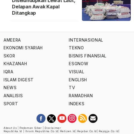
Diselundupkan Lewat Laut,
Delapan Awak Kapal
Ditangkap
AMEERA
INTERNASIONAL
EKONOMI SYARIAH
TEKNO
SKOR
BISNIS FINANSIAL
KHAZANAH
ESGNOW
IQRA
VISUAL
ISLAM DIGEST
ENGLISH
NEWS
TV
ANALISIS
RAMADHAN
SPORT
INDEKS
About Us
|
Pedoman Siber
|
Disclaimer
Republika.id
|
Ihram.republika.co.id
|
Retizen.id
|
Rejabar.co.id
|
Rejogja.co.id
|