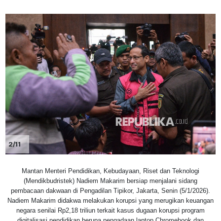
2/11
Mantan Menteri Pendidikan, Kebudayaan, Riset dan Teknologi
(Mendikbudristek) Nadiem Makarim bersiap menjalani sidang
pembacaan dakwaan di Pengadilan Tipikor, Jakarta, Senin (5/1/2026).
Nadiem Makarim didakwa melakukan korupsi yang merugikan keuangan
negara senilai Rp2,18 triliun terkait kasus dugaan korupsi program
digitalisasi pendidikan berupa pengadaan laptop Chromebook dan