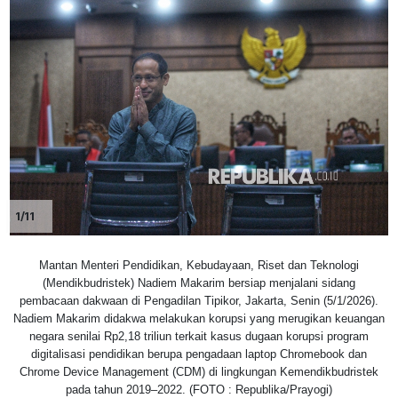
1/11
Mantan Menteri Pendidikan, Kebudayaan, Riset dan Teknologi
(Mendikbudristek) Nadiem Makarim bersiap menjalani sidang
pembacaan dakwaan di Pengadilan Tipikor, Jakarta, Senin (5/1/2026).
Nadiem Makarim didakwa melakukan korupsi yang merugikan keuangan
negara senilai Rp2,18 triliun terkait kasus dugaan korupsi program
digitalisasi pendidikan berupa pengadaan laptop Chromebook dan
Chrome Device Management (CDM) di lingkungan Kemendikbudristek
pada tahun 2019–2022. (FOTO : Republika/Prayogi)