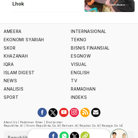
Lhok
AMEERA
INTERNASIONAL
EKONOMI SYARIAH
TEKNO
SKOR
BISNIS FINANSIAL
KHAZANAH
ESGNOW
IQRA
VISUAL
ISLAM DIGEST
ENGLISH
NEWS
TV
ANALISIS
RAMADHAN
SPORT
INDEKS
About Us
|
Pedoman Siber
|
Disclaimer
Republika.id
|
Ihram.republika.co.id
|
Retizen.id
|
Rejabar.co.id
|
Rejogja.co.id
|
Republika telah diverifikasi oleh Dewan Pers