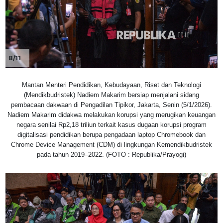
8/11
Mantan Menteri Pendidikan, Kebudayaan, Riset dan Teknologi
(Mendikbudristek) Nadiem Makarim bersiap menjalani sidang
pembacaan dakwaan di Pengadilan Tipikor, Jakarta, Senin (5/1/2026).
Nadiem Makarim didakwa melakukan korupsi yang merugikan keuangan
negara senilai Rp2,18 triliun terkait kasus dugaan korupsi program
digitalisasi pendidikan berupa pengadaan laptop Chromebook dan
Chrome Device Management (CDM) di lingkungan Kemendikbudristek
pada tahun 2019–2022. (FOTO : Republika/Prayogi)