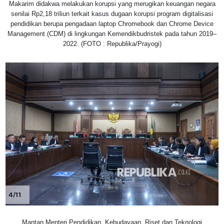
Makarim didakwa melakukan korupsi yang merugikan keuangan negara
senilai Rp2,18 triliun terkait kasus dugaan korupsi program digitalisasi
pendidikan berupa pengadaan laptop Chromebook dan Chrome Device
Management (CDM) di lingkungan Kemendikbudristek pada tahun 2019–
2022. (FOTO : Republika/Prayogi)
4/11
Mantan Menteri Pendidikan, Kebudayaan, Riset dan Teknologi