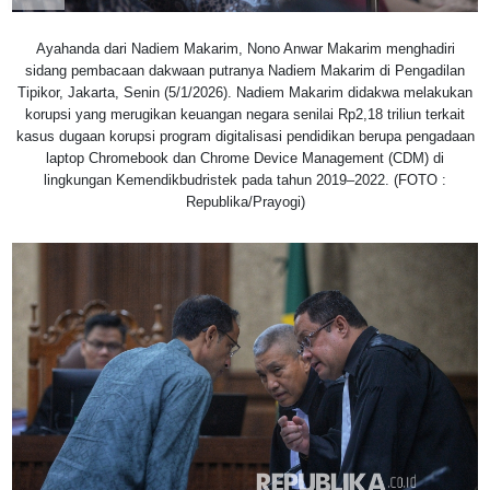
Ayahanda dari Nadiem Makarim, Nono Anwar Makarim menghadiri
sidang pembacaan dakwaan putranya Nadiem Makarim di Pengadilan
Tipikor, Jakarta, Senin (5/1/2026). Nadiem Makarim didakwa melakukan
korupsi yang merugikan keuangan negara senilai Rp2,18 triliun terkait
kasus dugaan korupsi program digitalisasi pendidikan berupa pengadaan
laptop Chromebook dan Chrome Device Management (CDM) di
lingkungan Kemendikbudristek pada tahun 2019–2022. (FOTO :
Republika/Prayogi)