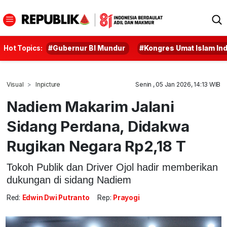
Hot Topics:
#Gubernur BI Mundur
#Kongres Umat Islam In
Visual
Inpicture
Senin , 05 Jan 2026, 14:13 WIB
Nadiem Makarim Jalani
Sidang Perdana, Didakwa
Rugikan Negara Rp2,18 T
Tokoh Publik dan Driver Ojol hadir memberikan
dukungan di sidang Nadiem
Red:
Edwin Dwi Putranto
Rep:
Prayogi