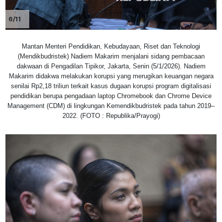
6/11
Mantan Menteri Pendidikan, Kebudayaan, Riset dan Teknologi
(Mendikbudristek) Nadiem Makarim menjalani sidang pembacaan
dakwaan di Pengadilan Tipikor, Jakarta, Senin (5/1/2026). Nadiem
Makarim didakwa melakukan korupsi yang merugikan keuangan negara
senilai Rp2,18 triliun terkait kasus dugaan korupsi program digitalisasi
pendidikan berupa pengadaan laptop Chromebook dan Chrome Device
Management (CDM) di lingkungan Kemendikbudristek pada tahun 2019–
2022. (FOTO : Republika/Prayogi)