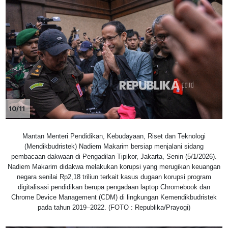
10/11
Mantan Menteri Pendidikan, Kebudayaan, Riset dan Teknologi
(Mendikbudristek) Nadiem Makarim bersiap menjalani sidang
pembacaan dakwaan di Pengadilan Tipikor, Jakarta, Senin (5/1/2026).
Nadiem Makarim didakwa melakukan korupsi yang merugikan keuangan
negara senilai Rp2,18 triliun terkait kasus dugaan korupsi program
digitalisasi pendidikan berupa pengadaan laptop Chromebook dan
Chrome Device Management (CDM) di lingkungan Kemendikbudristek
pada tahun 2019–2022. (FOTO : Republika/Prayogi)