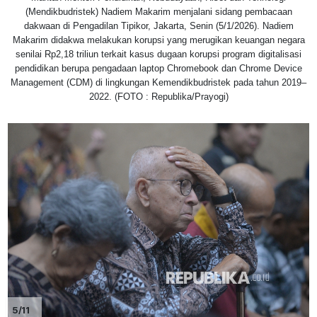
(Mendikbudristek) Nadiem Makarim menjalani sidang pembacaan
dakwaan di Pengadilan Tipikor, Jakarta, Senin (5/1/2026). Nadiem
Makarim didakwa melakukan korupsi yang merugikan keuangan negara
senilai Rp2,18 triliun terkait kasus dugaan korupsi program digitalisasi
pendidikan berupa pengadaan laptop Chromebook dan Chrome Device
Management (CDM) di lingkungan Kemendikbudristek pada tahun 2019–
2022. (FOTO : Republika/Prayogi)
5/11