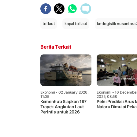
tol laut
kapal tol laut
km logistik nusantara 
Berita Terkait
Ekonomi
- 02 January 2026,
Ekonomi
- 16 Decembe
11:05
2025, 08:58
Kemenhub Siapkan 197
Pelni Prediksi Arus
Trayek Angkutan Laut
Nataru Dimulai Pekan
Perintis untuk 2026