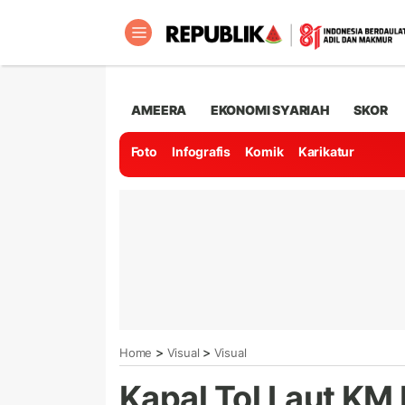
AMEERA
EKONOMI SYARIAH
SKOR
Foto
Infografis
Komik
Karikatur
>
>
Home
Visual
Visual
Kapal Tol Laut KM 