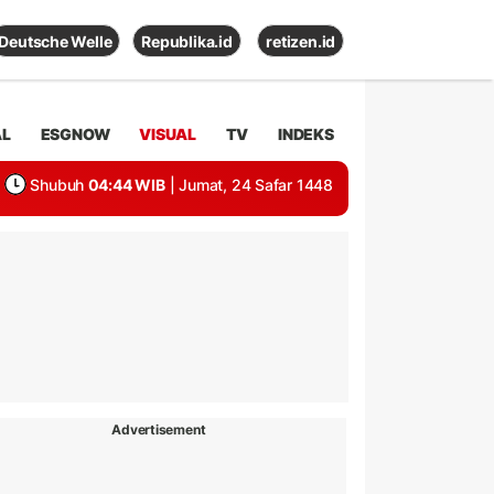
Deutsche Welle
Republika.id
retizen.id
AL
ESGNOW
VISUAL
TV
INDEKS
Shubuh
04:44 WIB
| Jumat, 24 Safar 1448
Advertisement