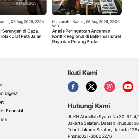
amis , 06 Aug 2026, 22:14
Khazanah
- Kamis , 06 Aug 2026, 22:00
WIB
si Serangan di Gaza,
Analis Peringatkan Ancaman
olak Draf Peta Jalan
Konflik Regional di Balik Ilusi Israel
Raya dan Perang Proksi
Ikuti Kami
r
am Digest
rt
Hubungi Kami
nis Finansial
Jl. KH Abdullah Syafei No.30, RT.4/R
lish
Jakarta Selatan, Daerah Khusus Ibu
Tebet Jakarta Selatan, Jakarta 128
Phone:021-38825276