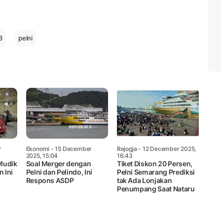
Mute
3
pelni
r
Ekonomi
- 15 December
Rejogja
- 12 December 2025,
2025, 15:04
16:43
 Mudik
Soal Merger dengan
Tiket Diskon 20 Persen,
 Ini
Pelni dan Pelindo, Ini
Pelni Semarang Prediksi
Respons ASDP
tak Ada Lonjakan
Penumpang Saat Nataru