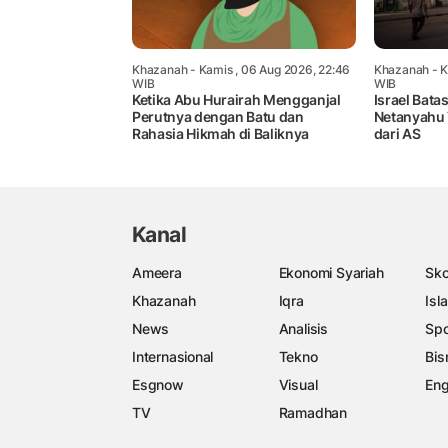
Khazanah
- Kamis , 06 Aug 2026, 22:46
Khazanah
- K
WIB
WIB
Ketika Abu Hurairah Mengganjal
Israel Bata
Perutnya dengan Batu dan
Netanyahu T
Rahasia Hikmah di Baliknya
dari AS
Kanal
Ameera
Ekonomi Syariah
Sko
Khazanah
Iqra
Isl
News
Analisis
Spo
Internasional
Tekno
Bis
Esgnow
Visual
Eng
TV
Ramadhan