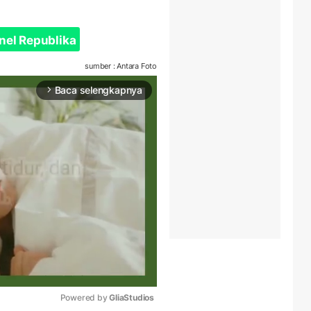
nel Republika
sumber : Antara Foto
Baca selengkapnya
arrow_forward_ios
Powered by 
GliaStudios