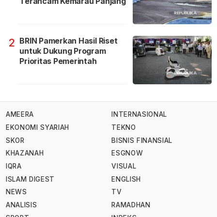
Terancam Kemarau Panjang
BRIN Pamerkan Hasil Riset
2
untuk Dukung Program
Prioritas Pemerintah
AMEERA
INTERNASIONAL
EKONOMI SYARIAH
TEKNO
SKOR
BISNIS FINANSIAL
KHAZANAH
ESGNOW
IQRA
VISUAL
ISLAM DIGEST
ENGLISH
NEWS
TV
ANALISIS
RAMADHAN