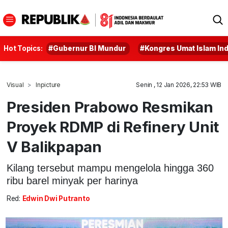
Hot Topics:
#Gubernur BI Mundur
#Kongres Umat Islam In
Visual
Inpicture
Senin , 12 Jan 2026, 22:53 WIB
Presiden Prabowo Resmikan
Proyek RDMP di Refinery Unit
V Balikpapan
Kilang tersebut mampu mengelola hingga 360
ribu barel minyak per harinya
Red:
Edwin Dwi Putranto