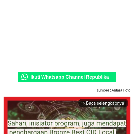
Ikuti Whatsapp Channel Republika
sumber : Antara Foto
Baca selengkapnya
arrow_forward_ios