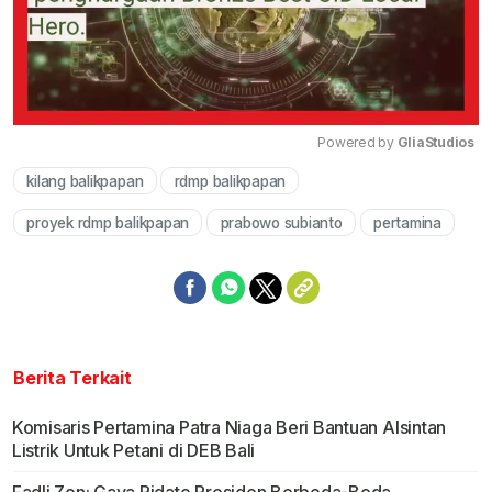
Powered by 
GliaStudios
kilang balikpapan
rdmp balikpapan
Mute
proyek rdmp balikpapan
prabowo subianto
pertamina
Berita Terkait
Komisaris Pertamina Patra Niaga Beri Bantuan Alsintan
Listrik Untuk Petani di DEB Bali
Fadli Zon: Gaya Pidato Presiden Berbeda-Beda