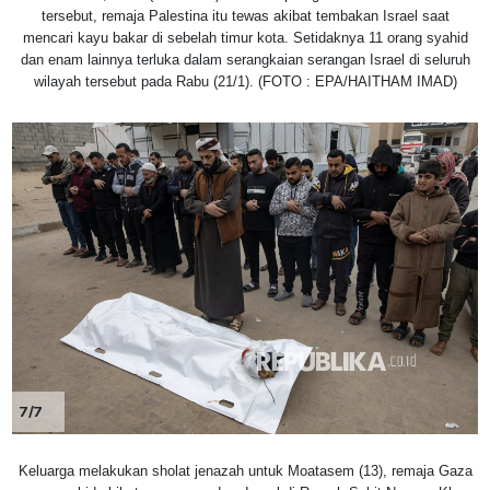
tersebut, remaja Palestina itu tewas akibat tembakan Israel saat
mencari kayu bakar di sebelah timur kota. Setidaknya 11 orang syahid
dan enam lainnya terluka dalam serangkaian serangan Israel di seluruh
wilayah tersebut pada Rabu (21/1). (FOTO : EPA/HAITHAM IMAD)
7/7
Keluarga melakukan sholat jenazah untuk Moatasem (13), remaja Gaza