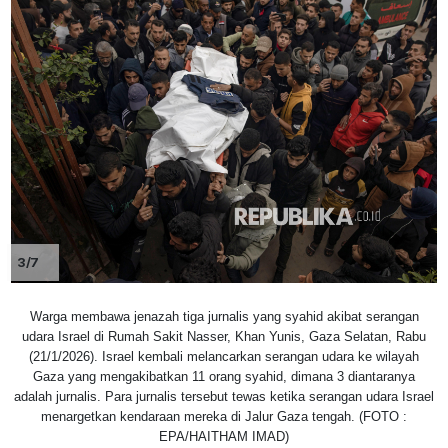
3/7
Warga membawa jenazah tiga jurnalis yang syahid akibat serangan
udara Israel di Rumah Sakit Nasser, Khan Yunis, Gaza Selatan, Rabu
(21/1/2026). Israel kembali melancarkan serangan udara ke wilayah
Gaza yang mengakibatkan 11 orang syahid, dimana 3 diantaranya
adalah jurnalis. Para jurnalis tersebut tewas ketika serangan udara Israel
menargetkan kendaraan mereka di Jalur Gaza tengah. (FOTO :
EPA/HAITHAM IMAD)