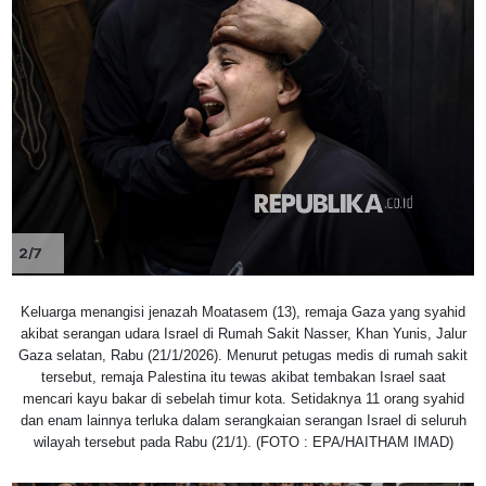
2/7
Keluarga menangisi jenazah Moatasem (13), remaja Gaza yang syahid
akibat serangan udara Israel di Rumah Sakit Nasser, Khan Yunis, Jalur
Gaza selatan, Rabu (21/1/2026). Menurut petugas medis di rumah sakit
tersebut, remaja Palestina itu tewas akibat tembakan Israel saat
mencari kayu bakar di sebelah timur kota. Setidaknya 11 orang syahid
dan enam lainnya terluka dalam serangkaian serangan Israel di seluruh
wilayah tersebut pada Rabu (21/1). (FOTO : EPA/HAITHAM IMAD)