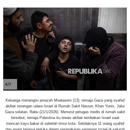
4/7
Keluarga menangisi jenazah Moatasem (13), remaja Gaza yang syahid
akibat serangan udara Israel di Rumah Sakit Nasser, Khan Yunis, Jalur
Gaza selatan, Rabu (21/1/2026). Menurut petugas medis di rumah sakit
tersebut, remaja Palestina itu tewas akibat tembakan Israel saat
mencari kayu bakar di sebelah timur kota. Setidaknya 11 orang syahid
dan enam lainnya terluka dalam serangkaian serangan Israel di seluruh