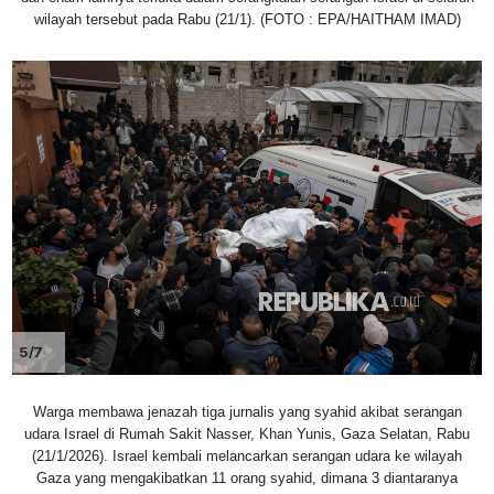
wilayah tersebut pada Rabu (21/1). (FOTO : EPA/HAITHAM IMAD)
5/7
Warga membawa jenazah tiga jurnalis yang syahid akibat serangan
udara Israel di Rumah Sakit Nasser, Khan Yunis, Gaza Selatan, Rabu
(21/1/2026). Israel kembali melancarkan serangan udara ke wilayah
Gaza yang mengakibatkan 11 orang syahid, dimana 3 diantaranya