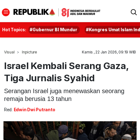
Hot Topics:
#Gubernur BI Mundur
#Kongres Umat Islam In
Visual
Inpicture
Kamis , 22 Jan 2026, 09:19 WIB
Israel Kembali Serang Gaza,
Tiga Jurnalis Syahid
Serangan Israel juga menewaskan seorang
remaja berusia 13 tahun
Red:
Edwin Dwi Putranto