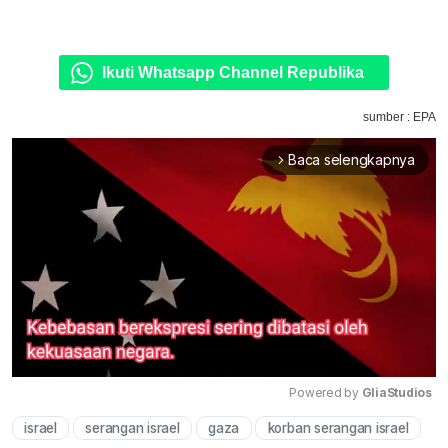
Ikuti Whatsapp Channel Republika
sumber : EPA
Baca selengkapnya
arrow_forward_ios
Powered by 
GliaStudios
israel
serangan israel
gaza
korban serangan israel
Mute