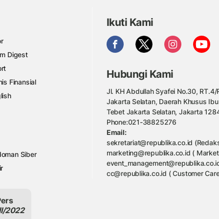
Ikuti Kami
r
am Digest
rt
Hubungi Kami
nis Finansial
Jl. KH Abdullah Syafei No.30, RT.4/R
lish
Jakarta Selatan, Daerah Khusus Ibu
Tebet Jakarta Selatan, Jakarta 128
Phone:021-38825276
Email:
sekretariat@republika.co.id (Redaks
marketing@republika.co.id ( Market
oman Siber
event_management@republika.co.id
ir
cc@republika.co.id ( Customer Care
Pers
II/2022