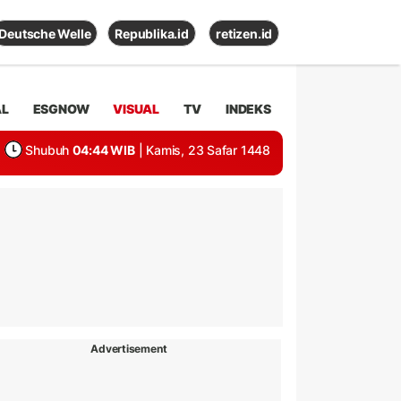
Deutsche Welle
Republika.id
retizen.id
AL
ESGNOW
VISUAL
TV
INDEKS
Shubuh
04:44 WIB
| Kamis, 23 Safar 1448
Advertisement