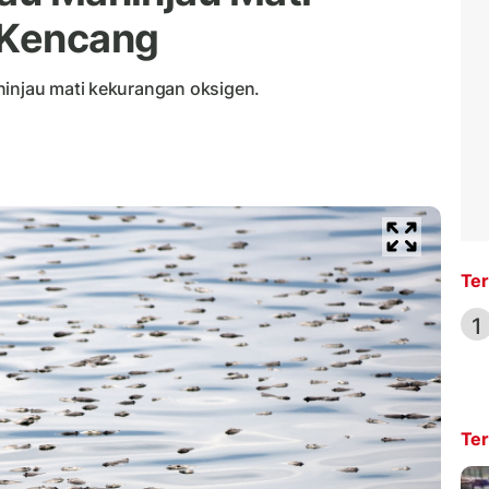
 Kencang
ninjau mati kekurangan oksigen.
Ter
1
Ter