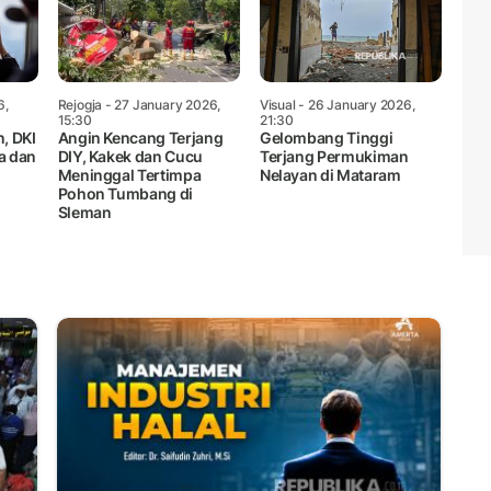
6,
Rejogja
- 27 January 2026,
Visual
- 26 January 2026,
15:30
21:30
, DKI
Angin Kencang Terjang
Gelombang Tinggi
a dan
DIY, Kakek dan Cucu
Terjang Permukiman
Meninggal Tertimpa
Nelayan di Mataram
Pohon Tumbang di
Sleman