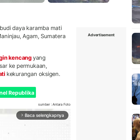
 budi daya karamba mati
Advertisement
ninjau, Agam, Sumatera
gin kencang
yang
asar ke permukaan,
ati
kekurangan oksigen.
nel Republika
sumber : Antara Foto
Baca selengkapnya
arrow_forward_ios