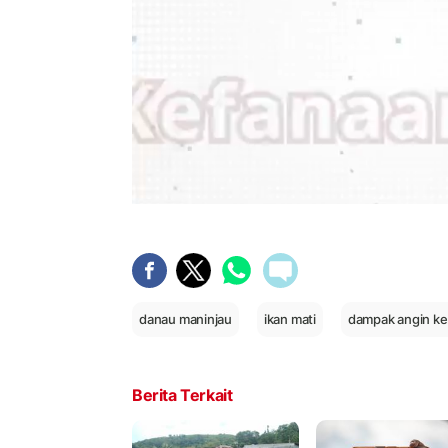
danau maninjau
ikan mati
dampak angin k
Berita Terkait