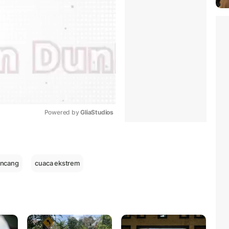
Powered by 
GliaStudios
Mute
encang
cuaca ekstrem