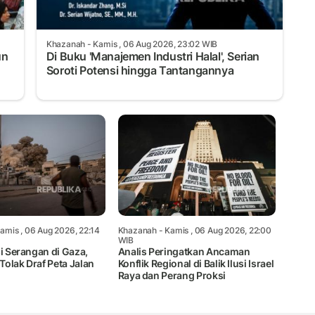
Khazanah
- Kamis , 06 Aug 2026, 23:02 WIB
un
Di Buku 'Manajemen Industri Halal', Serian
Soroti Potensi hingga Tantangannya
amis , 06 Aug 2026, 22:14
Khazanah
- Kamis , 06 Aug 2026, 22:00
WIB
si Serangan di Gaza,
Analis Peringatkan Ancaman
olak Draf Peta Jalan
Konflik Regional di Balik Ilusi Israel
Raya dan Perang Proksi