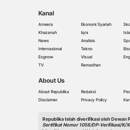
Kanal
Ameera
Ekonomi Syariah
Sko
Khazanah
Iqra
Isl
News
Analisis
Spo
Internasional
Tekno
Bis
Esgnow
Visual
Eng
TV
Ramadhan
About Us
About Republika
Redaksi
Ped
Disclaimer
Privacy Policy
Kar
Republika telah diverifikasi oleh Dewan 
Sertifikat Nomor 1058/DP-Verifikasi/K/X