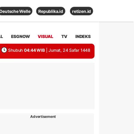
Deutsche Welle
Republika.id
retizen.id
AL
ESGNOW
VISUAL
TV
INDEKS
Shubuh
04:44 WIB
| Jumat, 24 Safar 1448
Advertisement