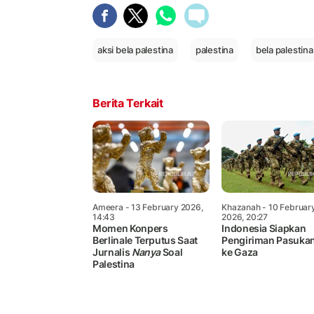
aksi bela palestina
palestina
bela palestina
Berita Terkait
Ameera
- 13 February 2026,
Khazanah
- 10 Februar
14:43
2026, 20:27
Momen Konpers
Indonesia Siapkan
Berlinale Terputus Saat
Pengiriman Pasukan
Jurnalis
Nanya
Soal
ke Gaza
Palestina