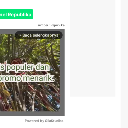
nel Republika
sumber : Republika
Baca selengkapnya
arrow_forward_ios
Powered by 
GliaStudios