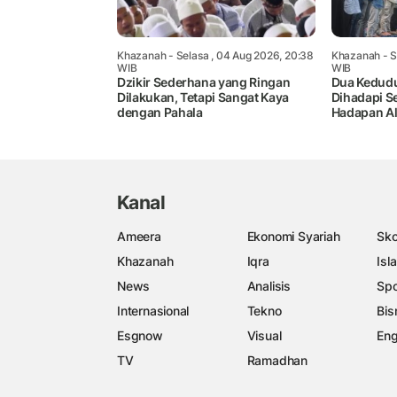
Khazanah
- Selasa , 04 Aug 2026, 20:38
Khazanah
- S
WIB
WIB
Dzikir Sederhana yang Ringan
Dua Kedud
Dilakukan, Tetapi Sangat Kaya
Dihadapi S
dengan Pahala
Hadapan A
Kanal
Ameera
Ekonomi Syariah
Sko
Khazanah
Iqra
Isl
News
Analisis
Spo
Internasional
Tekno
Bis
Esgnow
Visual
Eng
TV
Ramadhan