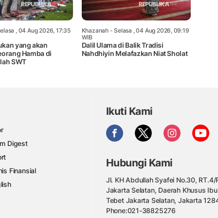
elasa , 04 Aug 2026, 17:35
Khazanah
- Selasa , 04 Aug 2026, 09:19
WIB
ukan yang akan
Dalil Ulama di Balik Tradisi
eorang Hamba di
Nahdhiyin Melafazkan Niat Sholat
llah SWT
Ikuti Kami
r
am Digest
rt
Hubungi Kami
nis Finansial
Jl. KH Abdullah Syafei No.30, RT.4/R
lish
Jakarta Selatan, Daerah Khusus Ibu
Tebet Jakarta Selatan, Jakarta 128
Phone:021-38825276