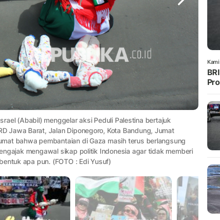
Kami
BRI
Pro
Israel (Ababil) menggelar aksi Peduli Palestina bertajuk
D Jawa Barat, Jalan Diponegoro, Kota Bandung, Jumat
umat bahwa pembantaian di Gaza masih terus berlangsung
engajak mengawal sikap politik Indonesia agar tidak memberi
bentuk apa pun. (FOTO : Edi Yusuf)