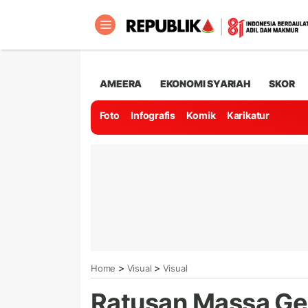
AMEERA
EKONOMI SYARIAH
SKOR
Foto
Infografis
Komik
Karikatur
>
>
Home
Visual
Visual
Ratusan Massa Gel