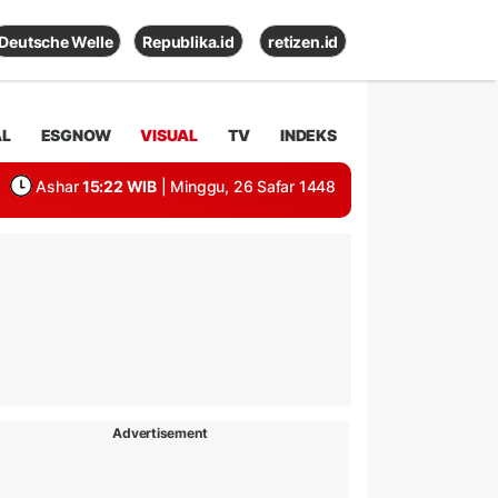
Deutsche Welle
Republika.id
retizen.id
AL
ESGNOW
VISUAL
TV
INDEKS
Ashar
15:22 WIB
| Minggu, 26 Safar 1448
Advertisement