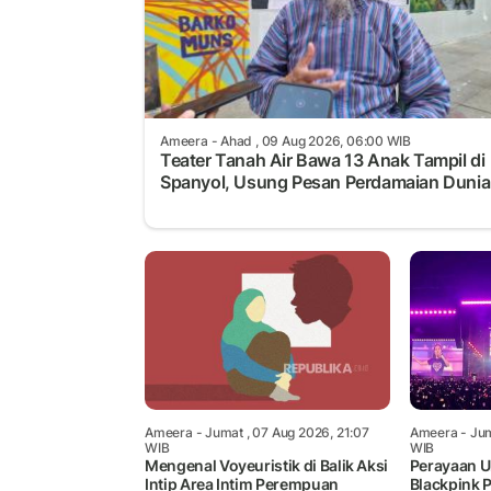
Ameera
- Ahad , 09 Aug 2026, 06:00 WIB
Teater Tanah Air Bawa 13 Anak Tampil di
Spanyol, Usung Pesan Perdamaian Dunia
Ameera
- Jumat , 07 Aug 2026, 21:07
Ameera
- Jum
WIB
WIB
Mengenal Voyeuristik di Balik Aksi
Perayaan U
Intip Area Intim Perempuan
Blackpink 