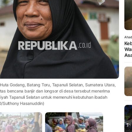
Ahad
Keb
War
As
ta Godang, Batang Toru, Tapanuli Selatan, Sumatera Utara,
as bencana banjir dan longsor di desa tersebut menerima
yah Tapanuli Selatan untuk memenuhi kebutuhan ibadah
/Sulthony Hasanuddin)