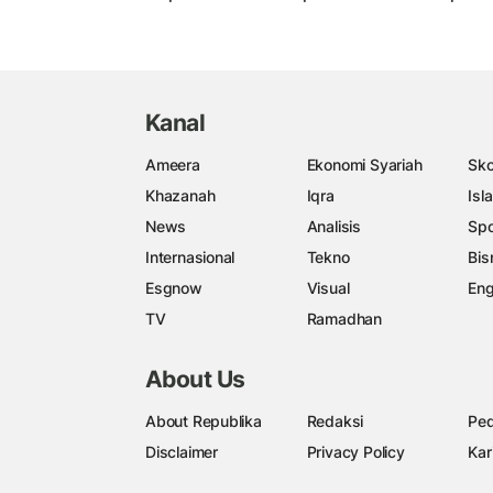
Kanal
Ameera
Ekonomi Syariah
Sko
Khazanah
Iqra
Isl
News
Analisis
Spo
Internasional
Tekno
Bis
Esgnow
Visual
Eng
TV
Ramadhan
About Us
About Republika
Redaksi
Ped
Disclaimer
Privacy Policy
Kar