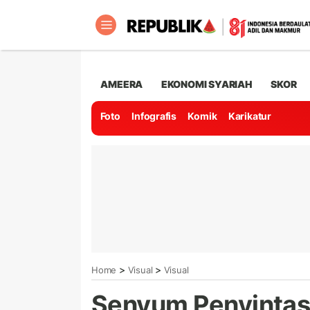
AMEERA
EKONOMI SYARIAH
SKOR
Foto
Infografis
Komik
Karikatur
>
>
Home
Visual
Visual
Senyum Penyintas