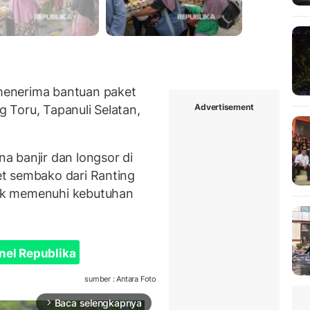
menerima bantuan paket
Advertisement
 Toru, Tapanuli Selatan,
 banjir dan longsor di
t sembako dari Ranting
uk memenuhi kebutuhan
nel Republika
sumber : Antara Foto
Baca selengkapnya
arrow_forward_ios