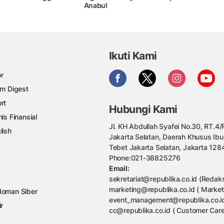
Anabul
Ikuti Kami
r
am Digest
rt
Hubungi Kami
nis Finansial
Jl. KH Abdullah Syafei No.30, RT.4/R
lish
Jakarta Selatan, Daerah Khusus Ibu
Tebet Jakarta Selatan, Jakarta 128
Phone:021-38825276
Email:
sekretariat@republika.co.id (Redaks
marketing@republika.co.id ( Market
oman Siber
event_management@republika.co.id
ir
cc@republika.co.id ( Customer Care