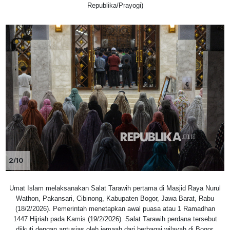
Republika/Prayogi)
2/10
Umat Islam melaksanakan Salat Tarawih pertama di Masjid Raya Nurul
Wathon, Pakansari, Cibinong, Kabupaten Bogor, Jawa Barat, Rabu
(18/2/2026). Pemerintah menetapkan awal puasa atau 1 Ramadhan
1447 Hijriah pada Kamis (19/2/2026). Salat Tarawih perdana tersebut
diikuti dengan antusias oleh jemaah dari berbagai wilayah di Bogor.