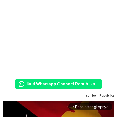
Ikuti Whatsapp Channel Republika
sumber : Republika
Baca selengkapnya
arrow_forward_ios