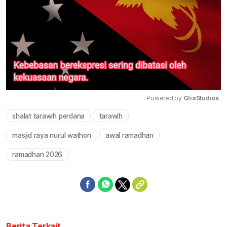
Powered by 
GliaStudios
shalat tarawih perdana
tarawih
Mute
masjid raya nurul wathon
awal ramadhan
ramadhan 2026
Berita Terkait