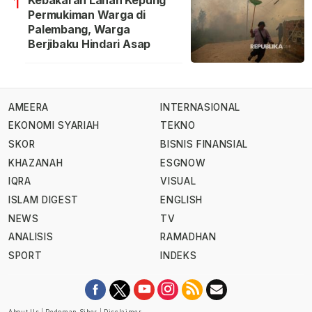
Kebakaran Lahan Kepung
1
Permukiman Warga di
Palembang, Warga
Berjibaku Hindari Asap
AMEERA
INTERNASIONAL
EKONOMI SYARIAH
TEKNO
SKOR
BISNIS FINANSIAL
KHAZANAH
ESGNOW
IQRA
VISUAL
ISLAM DIGEST
ENGLISH
NEWS
TV
ANALISIS
RAMADHAN
SPORT
INDEKS