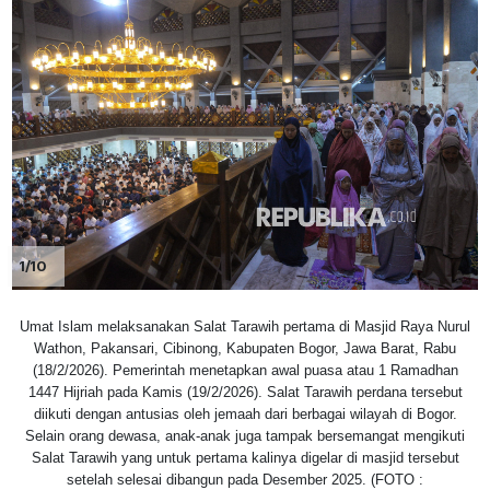
1/10
Umat Islam melaksanakan Salat Tarawih pertama di Masjid Raya Nurul
Wathon, Pakansari, Cibinong, Kabupaten Bogor, Jawa Barat, Rabu
(18/2/2026). Pemerintah menetapkan awal puasa atau 1 Ramadhan
1447 Hijriah pada Kamis (19/2/2026). Salat Tarawih perdana tersebut
diikuti dengan antusias oleh jemaah dari berbagai wilayah di Bogor.
Selain orang dewasa, anak-anak juga tampak bersemangat mengikuti
Salat Tarawih yang untuk pertama kalinya digelar di masjid tersebut
setelah selesai dibangun pada Desember 2025. (FOTO :