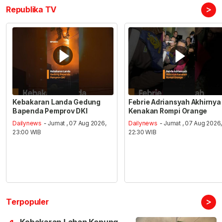
>
Republika TV
Kebakaran Landa Gedung
Febrie Adriansyah Akhirnya
Bapenda Pemprov DKI
Kenakan Rompi Orange
Dailynews
- Jumat , 07 Aug 2026,
Dailynews
- Jumat , 07 Aug 2026
23:00 WIB
22:30 WIB
>
Terpopuler