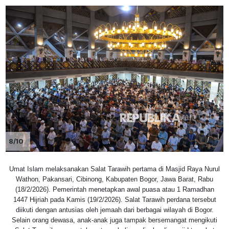
8/10
Umat Islam melaksanakan Salat Tarawih pertama di Masjid Raya Nurul
Wathon, Pakansari, Cibinong, Kabupaten Bogor, Jawa Barat, Rabu
(18/2/2026). Pemerintah menetapkan awal puasa atau 1 Ramadhan
1447 Hijriah pada Kamis (19/2/2026). Salat Tarawih perdana tersebut
diikuti dengan antusias oleh jemaah dari berbagai wilayah di Bogor.
Selain orang dewasa, anak-anak juga tampak bersemangat mengikuti