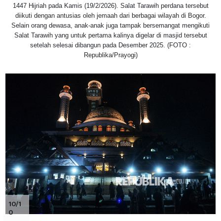
1447 Hijriah pada Kamis (19/2/2026). Salat Tarawih perdana tersebut
diikuti dengan antusias oleh jemaah dari berbagai wilayah di Bogor.
Selain orang dewasa, anak-anak juga tampak bersemangat mengikuti
Salat Tarawih yang untuk pertama kalinya digelar di masjid tersebut
setelah selesai dibangun pada Desember 2025. (FOTO :
Republika/Prayogi)
10/1
0