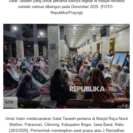
Salat Tarawih yang untuk pertama kalinya digelar di masjid tersebut
setelah selesai dibangun pada Desember 2025. (FOTO :
Republika/Prayogi)
9/10
Umat Islam melaksanakan Salat Tarawih pertama di Masjid Raya Nurul
Wathon, Pakansari, Cibinong, Kabupaten Bogor, Jawa Barat, Rabu
(18/2/2026). Pemerintah menetapkan awal puasa atau 1 Ramadhan