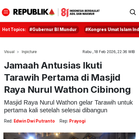
Hot Topics:
#Gubernur BI Mundur
#Kongres Umat Islam In
Visual
Inpicture
Rabu , 18 Feb 2026, 22:36 WIB
Jamaah Antusias Ikuti
Tarawih Pertama di Masjid
Raya Nurul Wathon Cibinong
Masjid Raya Nurul Wathon gelar Tarawih untuk
pertama kali setelah selesai dibangun
Red:
Edwin Dwi Putranto
Rep:
Prayogi