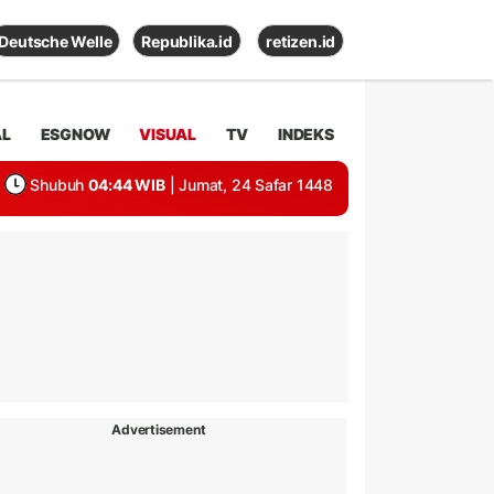
Deutsche Welle
Republika.id
retizen.id
AL
ESGNOW
VISUAL
TV
INDEKS
Shubuh
04:44 WIB
| Jumat, 24 Safar 1448
Advertisement