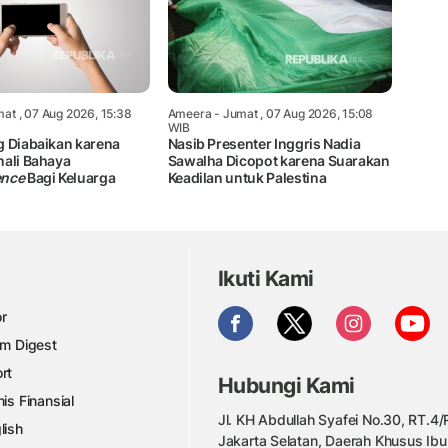
at , 07 Aug 2026, 15:38
Ameera
- Jumat , 07 Aug 2026, 15:08
WIB
g Diabaikan karena
Nasib Presenter Inggris Nadia
nali Bahaya
Sawalha Dicopot karena Suarakan
ence
Bagi Keluarga
Keadilan untuk Palestina
Ikuti Kami
r
am Digest
rt
Hubungi Kami
nis Finansial
Jl. KH Abdullah Syafei No.30, RT.4/R
lish
Jakarta Selatan, Daerah Khusus Ibu