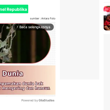
nel Republika
sumber : Antara Foto
Baca selengkapnya
arrow_forward_ios
Powered by 
GliaStudios