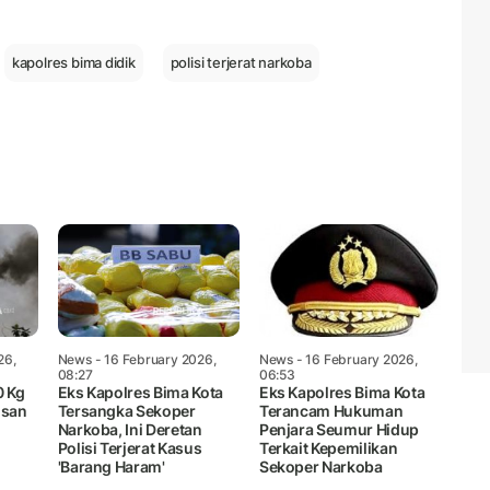
Mute
kapolres bima didik
polisi terjerat narkoba
26,
News
- 16 February 2026,
News
- 16 February 2026,
08:27
06:53
 Kg
Eks Kapolres Bima Kota
Eks Kapolres Bima Kota
usan
Tersangka Sekoper
Terancam Hukuman
Narkoba, Ini Deretan
Penjara Seumur Hidup
Polisi Terjerat Kasus
Terkait Kepemilikan
'Barang Haram'
Sekoper Narkoba