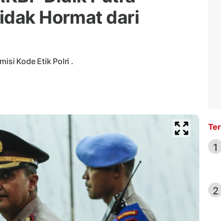
idak Hormat dari
isi Kode Etik Polri .
Ter
1
2