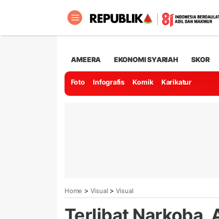
AMEERA
EKONOMI SYARIAH
SKOR
Foto
Infografis
Komik
Karikatur
>
>
Home
Visual
Visual
Terlibat Narkoba, 