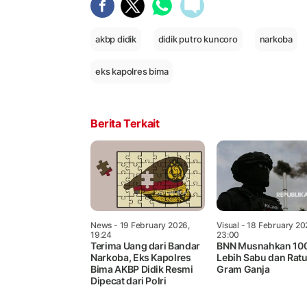
akbp didik
didik putro kuncoro
narkoba
eks kapolres bima
Berita Terkait
News
- 19 February 2026,
Visual
- 18 February 20
19:24
23:00
Terima Uang dari Bandar
BNN Musnahkan 100
Narkoba, Eks Kapolres
Lebih Sabu dan Rat
Bima AKBP Didik Resmi
Gram Ganja
Dipecat dari Polri