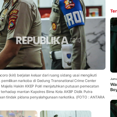
Ter
ro (kiri) berjalan keluar dari ruang sidang usai mengikuti
Juma
us pemilikan narkoba di Gedung Transnational Crime Center
War
. Majelis Hakim KKEP Polri menjatuhkan putusan pemecatan
Boy
 terhadap mantan Kapolres Bima Kota AKBP Didik Putra
gaan tindak pidana penyalahgunaan narkotika. (FOTO : ANTARA