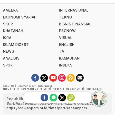
AMEERA
INTERNASIONAL
EKONOMI SYARIAH
TEKNO
SKOR
BISNIS FINANSIAL
KHAZANAH
ESGNOW
IQRA
VISUAL
ISLAM DIGEST
ENGLISH
NEWS
TV
ANALISIS
RAMADHAN
SPORT
INDEKS
About Us
|
Pedoman Siber
|
Disclaimer
Republika.id
|
Ihram.republika.co.id
|
Retizen.id
|
Rejabar.co.id
|
Rejogja.co.id
|
Republika telah diverifikasi oleh Dewan Pers
Sertifikat Nomor 1058/DP-Verifikasi/K/XII/2022
https://dewanpers.or.id/data/perusahaanpers
Ask me!