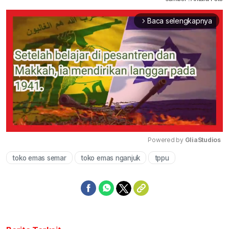
Baca selengkapnya
arrow_forward_ios
Powered by 
GliaStudios
toko emas semar
toko emas nganjuk
tppu
Mute