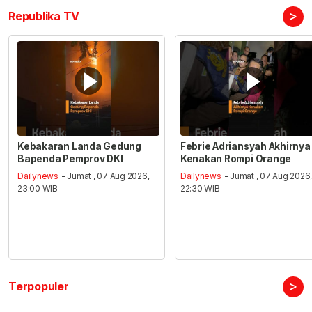
>
Republika TV
Kebakaran Landa Gedung
Febrie Adriansyah Akhirnya
Bapenda Pemprov DKI
Kenakan Rompi Orange
Dailynews
- Jumat , 07 Aug 2026,
Dailynews
- Jumat , 07 Aug 2026
23:00 WIB
22:30 WIB
>
Terpopuler