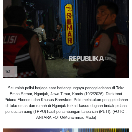
1/3
Sejumlah polisi berjaga saat berlangsungnya penggeledahan di Toko
Emas Semar, Nganjuk, Jawa Timur, Kamis (19/2/2026). Direktorat
Pidana Ekonomi dan Khusus Bareskrim Polri melakukan penggeledahan
di toko emas dan rumah di Nganjuk terkait kasus dugaan tindak pidana
pencucian uang (TPPU) hasil penambangan tanpa izin (PETI). (FOTO :
ANTARA FOTO/Muhammad Mada)