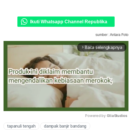
Ikuti Whatsapp Channel Republika
sumber : Antara Foto
Baca selengkapnya
arrow_forward_ios
Powered by 
GliaStudios
tapanuli tengah
dampak banjir bandang
Mute