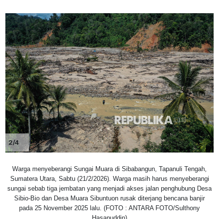
2/4
Warga menyeberangi Sungai Muara di Sibabangun, Tapanuli Tengah,
Sumatera Utara, Sabtu (21/2/2026). Warga masih harus menyeberangi
sungai sebab tiga jembatan yang menjadi akses jalan penghubung Desa
Sibio-Bio dan Desa Muara Sibuntuon rusak diterjang bencana banjir
pada 25 November 2025 lalu. (FOTO : ANTARA FOTO/Sulthony
Hasanuddin)