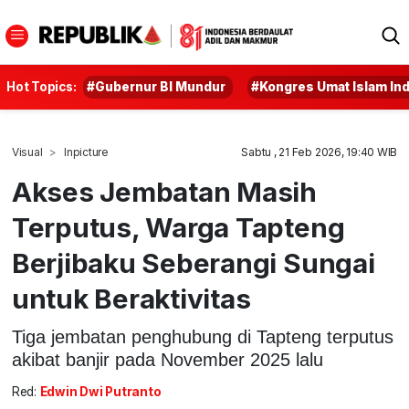
Hot Topics:
#Gubernur BI Mundur
#Kongres Umat Islam In
Visual
Inpicture
Sabtu , 21 Feb 2026, 19:40 WIB
Akses Jembatan Masih
Terputus, Warga Tapteng
Berjibaku Seberangi Sungai
untuk Beraktivitas
Tiga jembatan penghubung di Tapteng terputus
akibat banjir pada November 2025 lalu
Red:
Edwin Dwi Putranto