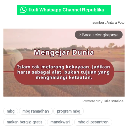
Ikuti Whatsapp Channel Republika
sumber : Antara Foto
Baca selengkapnya
arrow_forward_ios
Powered by 
GliaStudios
mbg
mbg ramadhan
program mbg
Mute
makan bergizi gratis
manokwari
mbg di pesantren