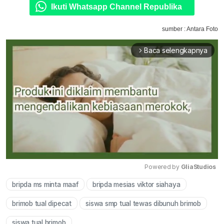
Ikuti Whatsapp Channel Republika
sumber : Antara Foto
Baca selengkapnya
arrow_forward_ios
Powered by 
GliaStudios
bripda ms minta maaf
bripda mesias viktor siahaya
Mute
brimob tual dipecat
siswa smp tual tewas dibunuh brimob
siswa tual brimob