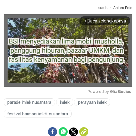
sumber : Antara Foto
Baca selengkapnya
arrow_forward_ios
Powered by 
GliaStudios
parade imlek nusantara
imlek
perayaan imlek
Mute
festival harmoni imlek nusantara