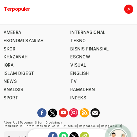
>
Terpopuler
AMEERA
INTERNASIONAL
EKONOMI SYARIAH
TEKNO
SKOR
BISNIS FINANSIAL
KHAZANAH
ESGNOW
IQRA
VISUAL
ISLAM DIGEST
ENGLISH
NEWS
TV
ANALISIS
RAMADHAN
SPORT
INDEKS
About Us
|
Pedoman Siber
|
Disclaimer
Republika.id
|
Ihram.republika.co.id
|
Retizen.id
|
Rejabar.co.id
|
Rejogja.co.id
|