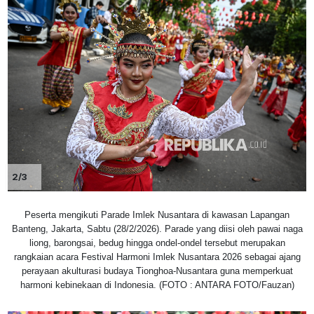
2/3
Peserta mengikuti Parade Imlek Nusantara di kawasan Lapangan
Banteng, Jakarta, Sabtu (28/2/2026). Parade yang diisi oleh pawai naga
liong, barongsai, bedug hingga ondel-ondel tersebut merupakan
rangkaian acara Festival Harmoni Imlek Nusantara 2026 sebagai ajang
perayaan akulturasi budaya Tionghoa-Nusantara guna memperkuat
harmoni kebinekaan di Indonesia. (FOTO : ANTARA FOTO/Fauzan)