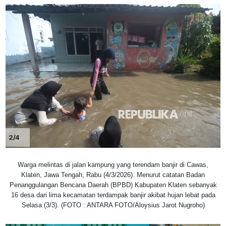
2/4
Warga melintas di jalan kampung yang terendam banjir di Cawas,
Klaten, Jawa Tengah, Rabu (4/3/2026). Menurut catatan Badan
Penanggulangan Bencana Daerah (BPBD) Kabupaten Klaten sebanyak
16 desa dari lima kecamatan terdampak banjir akibat hujan lebat pada
Selasa (3/3). (FOTO : ANTARA FOTO/Aloysius Jarot Nugroho)