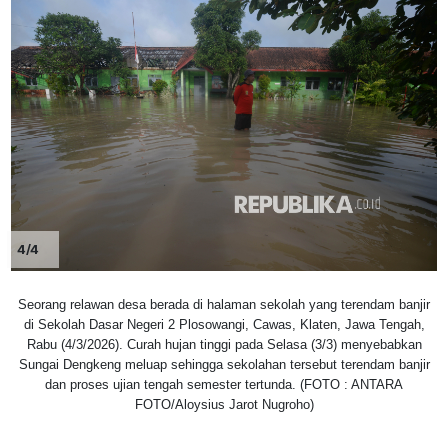
4/4
Seorang relawan desa berada di halaman sekolah yang terendam banjir
di Sekolah Dasar Negeri 2 Plosowangi, Cawas, Klaten, Jawa Tengah,
Rabu (4/3/2026). Curah hujan tinggi pada Selasa (3/3) menyebabkan
Sungai Dengkeng meluap sehingga sekolahan tersebut terendam banjir
dan proses ujian tengah semester tertunda. (FOTO : ANTARA
FOTO/Aloysius Jarot Nugroho)