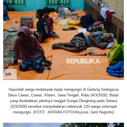
3/4
Sejumlah warga terdampak banjir mengungsi di Gedung Serbaguna
Desa Cawas, Cawas, Klaten, Jawa Tengah, Rabu (4/3/2026). Banjir
yang disebabkan jebolnya tanggul Sungai Dengkeng pada Selasa
(3/3/2026) tersebut menyebabkan sebanyak 120 warga setempat
mengungsi. (FOTO : ANTARA FOTO/Aloysius Jarot Nugroho)