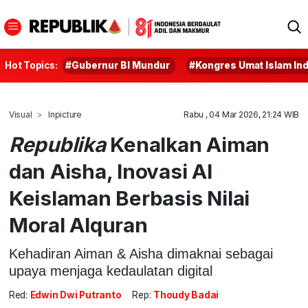
Hot Topics:
#Gubernur BI Mundur
#Kongres Umat Islam In
Visual
Inpicture
Rabu , 04 Mar 2026, 21:24 WIB
Republika
Kenalkan Aiman
dan Aisha, Inovasi AI
Keislaman Berbasis Nilai
Moral Alquran
Kehadiran Aiman & Aisha dimaknai sebagai
upaya menjaga kedaulatan digital
Red:
Edwin Dwi Putranto
Rep:
Thoudy Badai