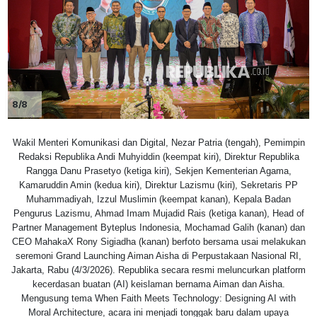
8/8
Wakil Menteri Komunikasi dan Digital, Nezar Patria (tengah), Pemimpin
Redaksi Republika Andi Muhyiddin (keempat kiri), Direktur Republika
Rangga Danu Prasetyo (ketiga kiri), Sekjen Kementerian Agama,
Kamaruddin Amin (kedua kiri), Direktur Lazismu (kiri), Sekretaris PP
Muhammadiyah, Izzul Muslimin (keempat kanan), Kepala Badan
Pengurus Lazismu, Ahmad Imam Mujadid Rais (ketiga kanan), Head of
Partner Management Byteplus Indonesia, Mochamad Galih (kanan) dan
CEO MahakaX Rony Sigiadha (kanan) berfoto bersama usai melakukan
seremoni Grand Launching Aiman Aisha di Perpustakaan Nasional RI,
Jakarta, Rabu (4/3/2026). Republika secara resmi meluncurkan platform
kecerdasan buatan (AI) keislaman bernama Aiman dan Aisha.
Mengusung tema When Faith Meets Technology: Designing AI with
Moral Architecture, acara ini menjadi tonggak baru dalam upaya