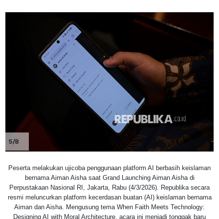
5/8
Peserta melakukan ujicoba penggunaan platform AI berbasih keislaman
bernama Aiman Aisha saat Grand Launching Aiman Aisha di
Perpustakaan Nasional RI, Jakarta, Rabu (4/3/2026). Republika secara
resmi meluncurkan platform kecerdasan buatan (AI) keislaman bernama
Aiman dan Aisha. Mengusung tema When Faith Meets Technology:
Designing AI with Moral Architecture, acara ini menjadi tonggak baru