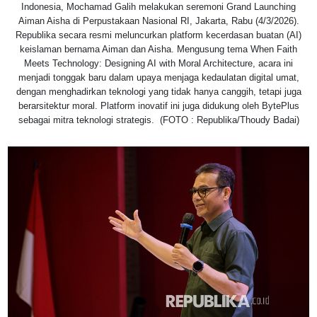
Indonesia, Mochamad Galih melakukan seremoni Grand Launching
Aiman Aisha di Perpustakaan Nasional RI, Jakarta, Rabu (4/3/2026).
Republika secara resmi meluncurkan platform kecerdasan buatan (AI)
keislaman bernama Aiman dan Aisha. Mengusung tema When Faith
Meets Technology: Designing AI with Moral Architecture, acara ini
menjadi tonggak baru dalam upaya menjaga kedaulatan digital umat,
dengan menghadirkan teknologi yang tidak hanya canggih, tetapi juga
berarsitektur moral. Platform inovatif ini juga didukung oleh BytePlus
sebagai mitra teknologi strategis. (FOTO : Republika/Thoudy Badai)