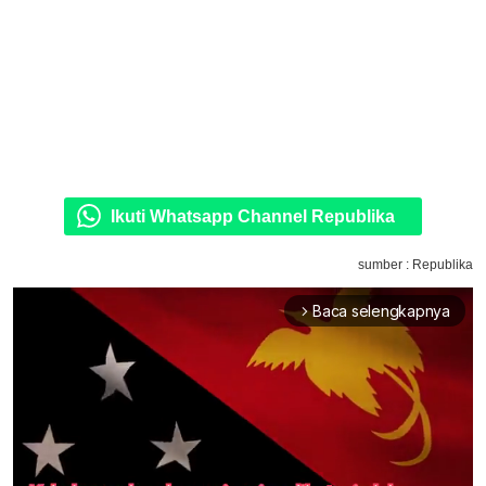
Ikuti Whatsapp Channel Republika
sumber : Republika
Baca selengkapnya
arrow_forward_ios