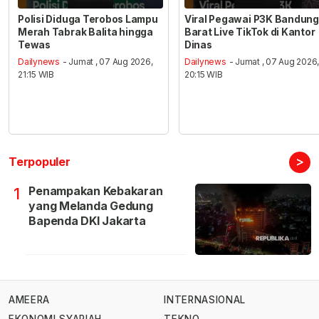
Polisi Diduga Terobos Lampu
Viral Pegawai P3K Bandung
Merah Tabrak Balita hingga
Barat Live TikTok di Kantor
Tewas
Dinas
Dailynews
- Jumat , 07 Aug 2026,
Dailynews
- Jumat , 07 Aug 2026
21:15 WIB
20:15 WIB
>
Terpopuler
Penampakan Kebakaran
1
yang Melanda Gedung
Bapenda DKI Jakarta
AMEERA
INTERNASIONAL
EKONOMI SYARIAH
TEKNO