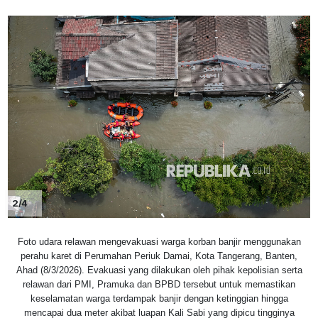
2/4
Foto udara relawan mengevakuasi warga korban banjir menggunakan
perahu karet di Perumahan Periuk Damai, Kota Tangerang, Banten,
Ahad (8/3/2026). Evakuasi yang dilakukan oleh pihak kepolisian serta
relawan dari PMI, Pramuka dan BPBD tersebut untuk memastikan
keselamatan warga terdampak banjir dengan ketinggian hingga
mencapai dua meter akibat luapan Kali Sabi yang dipicu tingginya