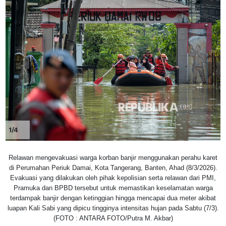
1/4
Relawan mengevakuasi warga korban banjir menggunakan perahu karet
di Perumahan Periuk Damai, Kota Tangerang, Banten, Ahad (8/3/2026).
Evakuasi yang dilakukan oleh pihak kepolisian serta relawan dari PMI,
Pramuka dan BPBD tersebut untuk memastikan keselamatan warga
terdampak banjir dengan ketinggian hingga mencapai dua meter akibat
luapan Kali Sabi yang dipicu tingginya intensitas hujan pada Sabtu (7/3).
(FOTO : ANTARA FOTO/Putra M. Akbar)