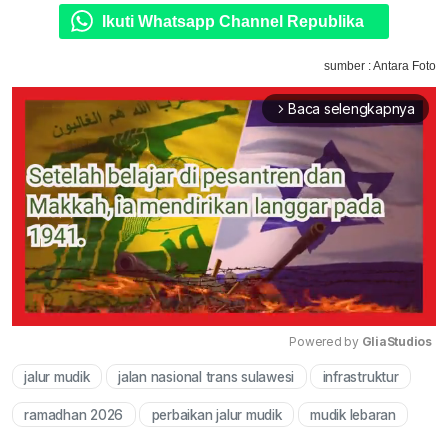
Ikuti Whatsapp Channel Republika
sumber : Antara Foto
Baca selengkapnya
arrow_forward_ios
Powered by 
GliaStudios
jalur mudik
jalan nasional trans sulawesi
infrastruktur
Mute
ramadhan 2026
perbaikan jalur mudik
mudik lebaran