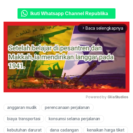
Ikuti Whatsapp Channel Republika
Baca selengkapnya
arrow_forward_ios
Powered by 
GliaStudios
anggaran mudik
perencanaan perjalanan
Mute
biaya transportasi
konsumsi selama perjalanan
kebutuhan darurat
dana cadangan
kenaikan harga tiket