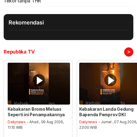
Tekor tanpa THR
Rekomendasi
>
Republika TV
Kebakaran Bromo Meluas
Kebakaran Landa Gedung
Seperti ini Penampakannya
Bapenda Pemprov DKI
Dailynews
- Ahad , 09 Aug 2026,
Dailynews
- Jumat , 07 Aug 2026
11:15 WIB
23:00 WIB